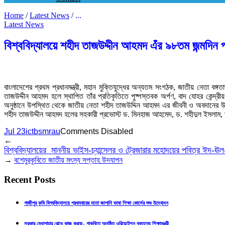
Home
/
Latest News
/
...
Latest News
বিশ্ববিদ্যালয়ে শহীদ তাজউদ্দীন আহমদ এঁর ৯৮তম জন্মদিন 
বাংলাদেশের প্রথম প্রধানমন্ত্রী, মহান মুক্তিযুদ্ধের অন্যতম সংগঠক, জাতীয় নেতা 
তাজউদ্দীন আহমদ হলে স্থাপিত তাঁর প্রতিকৃতিতে পুষ্পস্তবক অর্পণ, বাদ যোহর কেন
অনুষ্ঠানে উপস্থিত থেকে জাতীয় নেতা শহীদ তাজউদ্দিন আহমদ এর জীবনী ও অবদানের উপর 
শহীদ তাজউদ্দীন আহমদ হলের সহকারী প্রভোস্ট ড. মিনহাজ আহমেদ, ড. শহীদুল ইসলাম, ড. মোঃ 
Jul 23
ictbsmrau
Comments Disabled
←
বিশ্ববিদ্যালয়ের মাননীয় ভাইস-চ্যান্সেলর ও ট্রেজারার মহোদয়ের
পবিত্র ঈদ-ঊল-
→
বশেমুরকৃবিতে জাতীয় মৎস্য সপ্তাহ উদযাপন
Recent Posts
গাজীপুর কৃষি বিশ্ববিদ্যালয়ে প্রথমবারের মতো জাপানি ভাষা শিক্ষা কোর্সের শুভ উদ্বোধন
সরকার মেধাপাচার রোধে কাজ করছে- গাকৃবিতে অনুষ্ঠিত ওরিয়েন্টেশন বক্তব্যে শিক্ষামন্ত্রী