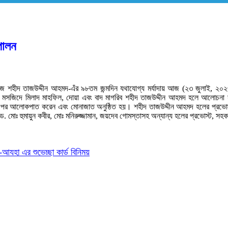
পালন
বঙ্গতাজ শহীদ তাজউদ্দীন আহমদ-এঁর ৯৮তম জন্মদিন যথাযোগ্য মর্যাদায় আজ (২৩ জুলাই, ২
্দ্রীয় মসজিদে মিলাদ মাহফিল, দোয়া এবং বাদ মাগরিব শহীদ তাজউদ্দীন আহমদ হলে আলো
আলোকপাত করেন এবং মোনাজাত অনুষ্ঠিত হয়। শহীদ তাজউদ্দীন আহমদ হলের প্রভোস্ট ড. দীনে
হুমায়ুন কবীর, মোঃ মনিরুজ্জামান, জয়দেব গোমস্তাসহ অন্যান্য হলের প্রভোস্ট, সহকারী প্রভ
আযহা এর শুভেচ্ছা কার্ড বিনিময়