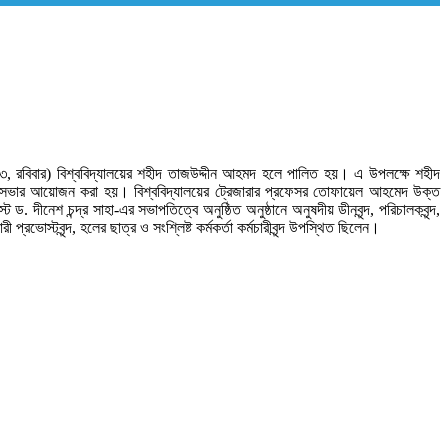
০২৩, রবিবার) বিশ্ববিদ্যালয়ের শহীদ তাজউদ্দীন আহমদ হলে পালিত হয়। এ উপলক্ষে শহীদ
চনা সভার আয়োজন করা হয়। বিশ্ববিদ্যালয়ের ট্রেজারার প্রফেসর তোফায়েল আহমেদ উক্ত
শ চন্দ্র সাহা-এর সভাপতিত্বে অনুষ্ঠিত অনুষ্ঠানে অনুষদীয় ডীনবৃন্দ, পরিচালকবৃন্দ,
োস্টবৃন্দ, হলের ছাত্র ও সংশ্লিষ্ট কর্মকর্তা কর্মচারীবৃন্দ উপস্থিত ছিলেন।