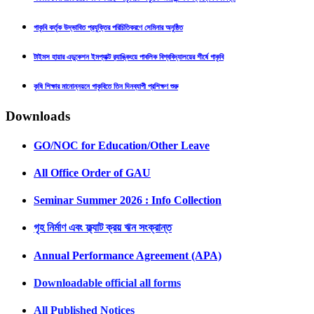
গাকৃবি কর্তৃক উদ্ভাবিত প্রযুক্তির পরিচিতিকরণে সেমিনার অনুষ্ঠিত
টাইমস হায়ার এডুকেশন ইমপ্যাক্ট র‍্যাঙ্কিংয়ে পাবলিক বিশ্ববিদ্যালয়ের শীর্ষে গাকৃবি
কৃষি শিক্ষার মানোন্নয়নে গাকৃবিতে তিন দিনব্যাপী প্রশিক্ষণ শুরু
Downloads
GO/NOC for Education/Other Leave
All Office Order of GAU
Seminar Summer 2026 : Info Collection
গৃহ নির্মাণ এবং ফ্ল্যাট ক্রয় ঋন সংক্রান্ত
Annual Performance Agreement (APA)
Downloadable official all forms
All Published Notices