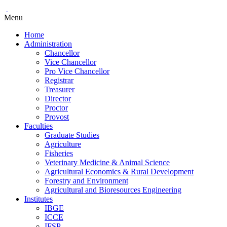
Menu
Home
Administration
Chancellor
Vice Chancellor
Pro Vice Chancellor
Registrar
Treasurer
Director
Proctor
Provost
Faculties
Graduate Studies
Agriculture
Fisheries
Veterinary Medicine & Animal Science
Agricultural Economics & Rural Development
Forestry and Environment
Agricultural and Bioresources Engineering
Institutes
IBGE
ICCE
IFSP