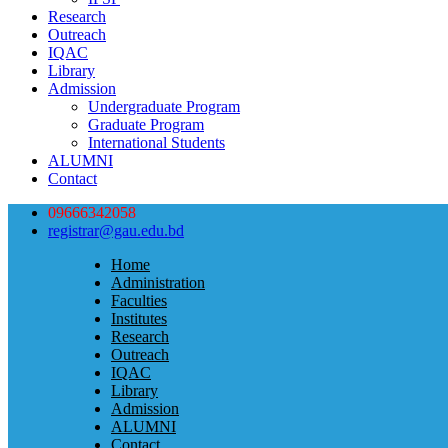
Research
Outreach
IQAC
Library
Admission
Undergraduate Program
Graduate Program
International Students
ALUMNI
Contact
09666342058
registrar@gau.edu.bd
Home
Administration
Faculties
Institutes
Research
Outreach
IQAC
Library
Admission
ALUMNI
Contact