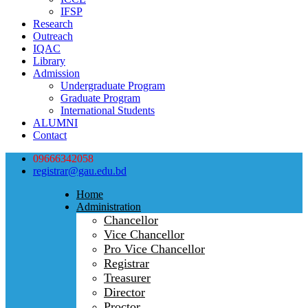
IFSP
Research
Outreach
IQAC
Library
Admission
Undergraduate Program
Graduate Program
International Students
ALUMNI
Contact
09666342058
registrar@gau.edu.bd
Home
Administration
Chancellor
Vice Chancellor
Pro Vice Chancellor
Registrar
Treasurer
Director
Proctor