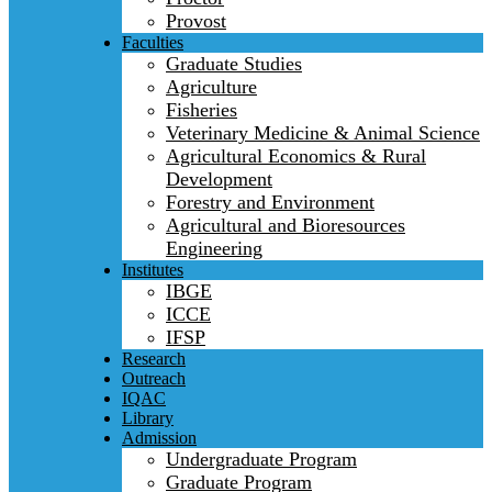
Provost
Faculties
Graduate Studies
Agriculture
Fisheries
Veterinary Medicine & Animal Science
Agricultural Economics & Rural
Development
Forestry and Environment
Agricultural and Bioresources
Engineering
Institutes
IBGE
ICCE
IFSP
Research
Outreach
IQAC
Library
Admission
Undergraduate Program
Graduate Program