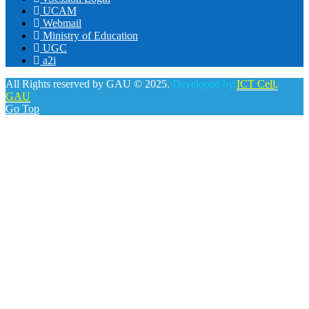
UCAM
Webmail
Ministry of Education
UGC
a2i
All Rights reserved by GAU © 2025.
Developed by:
ICT Cell,
GAU
Go Top