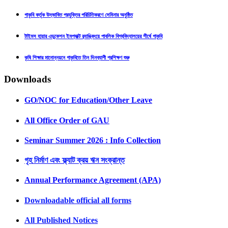
গাকৃবি কর্তৃক উদ্ভাবিত প্রযুক্তির পরিচিতিকরণে সেমিনার অনুষ্ঠিত
টাইমস হায়ার এডুকেশন ইমপ্যাক্ট র‍্যাঙ্কিংয়ে পাবলিক বিশ্ববিদ্যালয়ের শীর্ষে গাকৃবি
কৃষি শিক্ষার মানোন্নয়নে গাকৃবিতে তিন দিনব্যাপী প্রশিক্ষণ শুরু
Downloads
GO/NOC for Education/Other Leave
All Office Order of GAU
Seminar Summer 2026 : Info Collection
গৃহ নির্মাণ এবং ফ্ল্যাট ক্রয় ঋন সংক্রান্ত
Annual Performance Agreement (APA)
Downloadable official all forms
All Published Notices