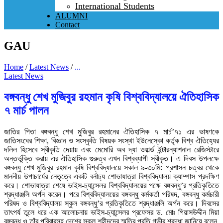
International Students
ALUMNI
Contact
GAU
Home
/
Latest News
/
...
Latest News
বঙ্গবন্ধু শেখ মুজিবুর রহমান কৃষি বিশ্ববিদ্যালয়ে ঐতিহাসিক
৭ মার্চ পালন
জাতির পিতা বঙ্গবন্ধু শেখ মুজিবুর রহমানের ঐতিহাসিক ৭ মার্চ’৭১ এর ভাষণকে
জাতিসংঘের শিক্ষা, বিজ্ঞান ও সংস্কৃতি বিষয়ক সংস্থা ইউনেস্কো কর্তৃক বিশ্ব ঐতিহ্যের
দলিল হিসেবে স্বীকৃতি দেয়ায় এবং মেমোরি অব দ্যা ওয়ার্ল্ড ইন্টারন্যাশনাল রেজিস্টারে
অন্তর্ভুক্তি করায় এর ঐতিহাসিক গুরুত্ব এখন বিশ্বব্যাপী স্বীকৃত। এ দিবস উপলক্ষে
বঙ্গবন্ধু শেখ মুজিবুর রহমান কৃষি বিশ্ববিদ্যালয়ে সকাল ৯-৩০মি: প্রশাসন চত্বর থেকে
মাননীয় উপাচার্যের নেতৃত্বে একটি বর্নাঢ্য শোভাযাত্রা বিশ্ববিদ্যালয় ক্যাম্পাস প্রদক্ষিণ
করে। শোভাযাত্রা শেষে ভাইস-চ্যান্সেলর বিশ্ববিদ্যালয়ের পক্ষে বঙ্গবন্ধু’র প্রতিকৃতিতে
শ্রদ্ধাঞ্জলি অর্পন করেন। পরে বিশ্ববিদ্যালয়ের বঙ্গবন্ধু কর্মকর্তা পরিষদ, বঙ্গবন্ধু কর্মচারী
পরিষদ ও বিশ্ববিদ্যালয় স্কুল বঙ্গবন্ধু’র প্রতিকৃতিতে শ্রদ্ধাঞ্জলি অর্পন করে। দিবসের
তাৎপর্য তুলে ধরে এক আলোচনায় ভাইস-চ্যান্সেলর প্রফেসর ড. মোঃ গিয়াসউদ্দীন মিয়া
বঙ্গবন্ধু ও তাঁর পরিবারসহ দেশের সকল শহীদদের স্মৃতির প্রতি গভীর শ্রদ্ধা জানিয়ে বলেন,