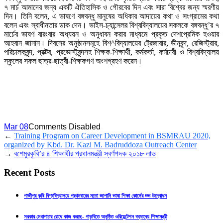
৭ মার্চ আমাদের জন্য একটি ঐতিহাসিক ও গৌরবের দিন এবং সারা বিশ্বের জন্য স্মরণীয়
দিন। তিনি বলেন, এ ভাষণে বঙ্গবন্ধু মানুষের অধিকার আদায়ের কথা ও সংগ্রামের কথা
বলেন এবং স্বাধীনতার ডাক দেন। ভাইস-চ্যান্সেলর বিশ্ববিদ্যালয়ের সকলকে বঙ্গবন্ধু’র ৭
মার্চের ভাষণ বারংবার অধ্যয়ন ও অনুধাবন করার মাধ্যমে প্রকৃত দেশপ্রেমিক হওয়ার
আহবান জানান। দিবসের অনুষ্ঠানসমূহে বিশ^বিদ্যালয়ের ট্রেজারার, ডীনবৃন্দ, রেজিস্ট্রার,
পরিচালকবৃন্দ, প্রক্টর, প্রভোস্টবৃন্দসহ শিক্ষক-শিক্ষার্থী, কর্মকর্তা, কর্মচারী ও বিশ্ববিদ্যালয়
স্কুলের সকল ছাত্র-ছাত্রী-শিক্ষকগণ অংশগ্রহণ করেন।
Mar 08
Comments Disabled
←
Training Program on Career Development in BSMRAU 2020,
organized by Kbd. Dr. Kazi M. Badruddoza Outreach Center
→
বশেমুরকৃবি’র ৪ শিক্ষার্থীর প্রধানমন্ত্রী স্বর্ণপদক ২০১৮ লাভ
Recent Posts
গাজীপুর কৃষি বিশ্ববিদ্যালয়ে প্রথমবারের মতো জাপানি ভাষা শিক্ষা কোর্সের শুভ উদ্বোধন
সরকার মেধাপাচার রোধে কাজ করছে- গাকৃবিতে অনুষ্ঠিত ওরিয়েন্টেশন বক্তব্যে শিক্ষামন্ত্রী