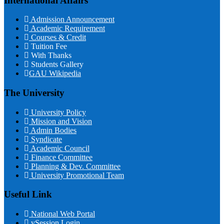
International Affairs
Admission Announcement
Academic Requirement
Courses & Credit
Tuition Fee
With Thanks
Students Gallery
GAU Wikipedia
The University
University Policy
Mission and Vision
Admin Bodies
Syndicate
Academic Council
Finance Committee
Planning & Dev. Committee
University Promotional Team
Useful Link
National Web Portal
vSession Login