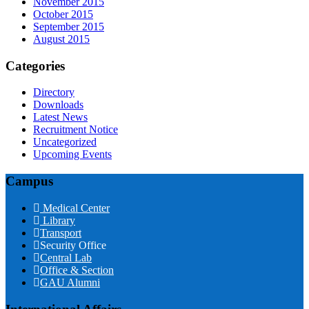
November 2015
October 2015
September 2015
August 2015
Categories
Directory
Downloads
Latest News
Recruitment Notice
Uncategorized
Upcoming Events
Campus
Medical Center
Library
Transport
Security Office
Central Lab
Office & Section
GAU Alumni