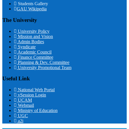
Students Gallery
GAU Wikipedia
The University
University Policy
Mission and Vision
Admin Bodies
Syndicate
Academic Council
Finance Committee
Planning & Dev. Committee
University Promotional Team
Useful Link
National Web Portal
vSession Login
UCAM
Webmail
Ministry of Education
UGC
a2i