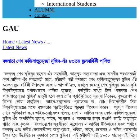
International Students
ALUMNI
Contact
GAU
Home
/
Latest News
/
...
Latest News
বঙ্গমাতা শেখ ফজিলাতুন্নেছা মুজিব-এঁর ৯৩তম জন্মবার্ষিকী পালিত
বঙ্গবন্ধু শেখ মুজিবুর রহমান এঁর সহধর্মিনী, আমৃত্যু সহযোদ্ধা এবং মাননীয় প্রধানমন্ত্রী
শেখ হাসিনা এঁর মমতাময়ী মাতা, মহীয়সী নারী বঙ্গমাতা শেখ ফজিলাতুন্নেছা মুজিব এঁর
৯৩তম জন্ম বার্ষিকী উপলক্ষে আজ ৮ আগস্ট’২৩, সকালে বঙ্গবন্ধু শেখ মুজিবুর রহমান কৃষি
বিশ্ববিদ্যালয়ে যথাযথভাবে পালিত হয়েছে। কর্মসূচির মধ্যে ছিল ‘বঙ্গমাতা শেখ
ফজিলাতুন্নেছা মুজিব’ ছাত্রী হলে বঙ্গমাতা’র প্রতিকৃতিতে শ্রদ্ধা নিবেদন, বৃক্ষরোপণ ও
বিশেষ দোয়া মাহফিল। ভাইস-চ্যান্সেলর প্রফেসর ড. মোঃ গিয়াসউদ্দীন মিয়া
বিশ্ববিদ্যালয়ের পক্ষে বঙ্গমাতার প্রতিকৃতিতে শ্রদ্ধা নিবেদন করেন। শ্রদ্ধা নিবেদন
শেষে স্মৃতিচারণ করে ভাইস-চ্যান্সেলর বলেন, দেশ ও জাতির জন্য বেগম ফজিলাতুন্নেছা
মুজিব এঁর অপরিসীম ত্যাগ, সাহস, সংগ্রাম ও অবদানের জন্য বাঙালী জাতি অত্যন্ত
গর্বিত এবং কৃতজ্ঞ। বাংলাদেশের স্বাধীনতা আন্দোলন ও জাতীয় ইতিহাসের সকল পর্যায়ে
বঙ্গবন্ধু এবং দলীয় নেতাকর্মীদের অনুপ্রেরণা, শক্তি, সাহস, মনোবল ও সঠিক পরামর্শের
উৎস হয়ে উঠেছিলেন বঙ্গমাতা বেগম মুজিব। এই মহীয়সী নারী ১৯৩০ সালের এই দিনে