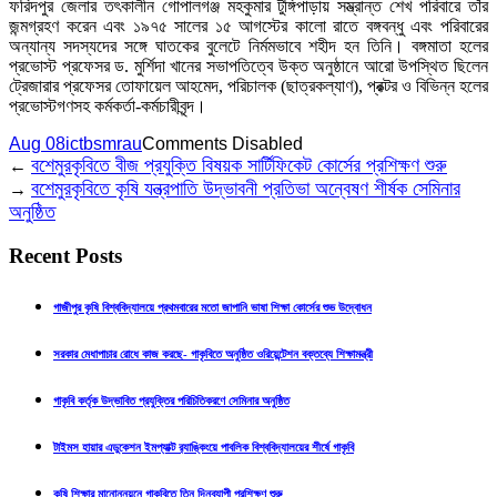
ফরিদপুর জেলার তৎকালীন গোপালগঞ্জ মহকুমার টুঙ্গিপাড়ায় সম্ভ্রান্ত শেখ পরিবারে তাঁর
জন্মগ্রহণ করেন এবং ১৯৭৫ সালের ১৫ আগস্টের কালো রাতে বঙ্গবন্ধু এবং পরিবারের
অন্যান্য সদস্যদের সঙ্গে ঘাতকের বুলেটে নির্মমভাবে শহীদ হন তিনি। বঙ্গমাতা হলের
প্রভোস্ট প্রফেসর ড. মুর্শিদা খানের সভাপতিত্বে উক্ত অনুষ্ঠানে আরো উপস্থিত ছিলেন
ট্রেজারার প্রফেসর তোফায়েল আহমেদ, পরিচালক (ছাত্রকল্যাণ), প্রক্টর ও বিভিন্ন হলের
প্রভোস্টগণসহ কর্মকর্তা-কর্মচারীবৃন্দ।
Aug 08
ictbsmrau
Comments Disabled
বশেমুরকৃবিতে বীজ প্রযুক্তি বিষয়ক সার্টিফিকেট কোর্সের প্রশিক্ষণ শুরু
←
বশেমুরকৃবিতে কৃষি যন্ত্রপাতি উদ্ভাবনী প্রতিভা অন্বেষণ শীর্ষক সেমিনার
→
অনুষ্ঠিত
Recent Posts
গাজীপুর কৃষি বিশ্ববিদ্যালয়ে প্রথমবারের মতো জাপানি ভাষা শিক্ষা কোর্সের শুভ উদ্বোধন
সরকার মেধাপাচার রোধে কাজ করছে- গাকৃবিতে অনুষ্ঠিত ওরিয়েন্টেশন বক্তব্যে শিক্ষামন্ত্রী
গাকৃবি কর্তৃক উদ্ভাবিত প্রযুক্তির পরিচিতিকরণে সেমিনার অনুষ্ঠিত
টাইমস হায়ার এডুকেশন ইমপ্যাক্ট র‍্যাঙ্কিংয়ে পাবলিক বিশ্ববিদ্যালয়ের শীর্ষে গাকৃবি
কৃষি শিক্ষার মানোন্নয়নে গাকৃবিতে তিন দিনব্যাপী প্রশিক্ষণ শুরু