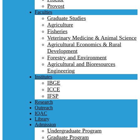
Provost
Faculties
Graduate Studies
Agriculture
Fisheries
Veterinary Medicine & Animal Science
Agricultural Economics & Rural
Development
Forestry and Environment
Agricultural and Bioresources
Engineering
Institutes
IBGE
ICCE
IFSP
Research
Outreach
IQAC
Library
Admission
Undergraduate Program
Graduate Program