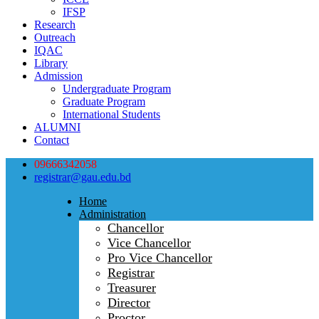
IFSP
Research
Outreach
IQAC
Library
Admission
Undergraduate Program
Graduate Program
International Students
ALUMNI
Contact
09666342058
registrar@gau.edu.bd
Home
Administration
Chancellor
Vice Chancellor
Pro Vice Chancellor
Registrar
Treasurer
Director
Proctor