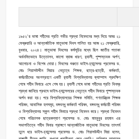
১৯৫২’র ভাষা শহীদের প্রতি গভীর শ্রদ্ধা নিবেদনের মধ্য দিয়ে অমর ২১
ফেব্রুয়ারি ও আন্তর্জাতিক মাতৃভাষা দিবস পালিত হয় আজ ২১ ফেব্রুয়ারি,
বুধবার, ২০২৪। মাতৃভাষা দিবসের কর্মসূচির মধ্যে ছিল জাতীয় পতাকা
অর্ধনমিতভাবে উত্তোলন, কালো ব্যাজ ধারণ, র‌্যালী, পুষ্পস্তবক অর্পণ,
আলোচনা ও বিশেষ দোয়া। দিবসের শুরুতে ভাইস-চ্যান্সেলর প্রফেসর ড.
মোঃ গিয়াসউদ্দীন মিয়ার নেতৃত্বে শিক্ষক, ছাত্র-ছাত্রী, কর্মকর্তা,
কর্মচারীদের অংশগ্রহণে একটি র‌্যালী বিশ্ববিদ্যালয় ক্যাম্পাস প্রদক্ষিণ
শেষে শহীদ মিনারে এসে শেষ হয়। র‌্যালী শেষে ভাষা শহীদের প্রতি বিনম্র
শ্রদ্ধা জানিয়ে প্রথমে ভাইস-চ্যান্সেলরের নেতৃত্বে শহীদ মিনারে পুষ্পস্তবক
অর্পন করা হয়। পরে বিশ্ববিদ্যালয়ের শিক্ষক সমিতি, গণতান্ত্রিক শিক্ষক
পরিষদ, আবাসিক হলসমূহ, বঙ্গবন্ধু কর্মকর্তা পরিষদ, বঙ্গবন্ধু কর্মচারী পরিষদ
ও বিশ্ববিদ্যালয় স্কুল শহীদ মিনারে শ্রদ্ধা নিবেদন করে। শ্রদ্ধা নিবেদন
শেষে পরিচালক ছাত্রকল্যাণ প্রফেসর ড. মোঃ মাহবুবুর রহমান এর
সভাপতিত্বে শহীদ মিনার প্রাঙ্গণে আন্তর্জাতিক মাতৃভাষা দিবসের তাৎপর্য
তুলে ধরে ভাইস-চ্যান্সেলর প্রফেসর ড. মোঃ গিয়াসউদ্দীন মিয়া বলেন,
বাঙ্গালী বীরের জাতি, কখনো পরাধীনতা মেনে নেয়নি। অধিকার আদায়ের