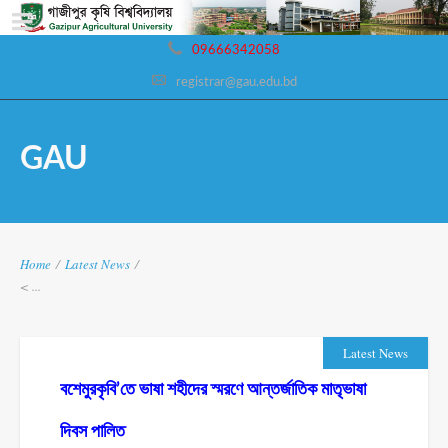
09666342058
registrar@gau.edu.bd
GAU
Home
/
Latest News
/
< ...
Latest News
বশেমুরকৃবি’তে ভাষা শহীদের স্মরণে আন্তর্জাতিক মাতৃভাষা
দিবস পালিত