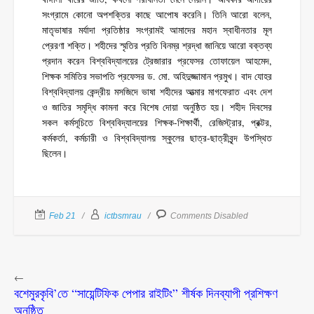
সংগ্রামে কোনো অপশক্তির কাছে আপোষ করেনি। তিনি আরো বলেন,
মাতৃভাষার মর্যাদা প্রতিষ্ঠার সংগ্রামই আমাদের মহান স্বাধীনতার মূল
প্রেরণা শক্তি। শহীদের স্মৃতির প্রতি বিনম্র শ্রদ্ধা জানিয়ে আরো বক্তব্য
প্রদান করেন বিশ্ববিদ্যালয়ের ট্রেজারার প্রফেসর তোফায়েল আহমেদ,
শিক্ষক সমিতির সভাপতি প্রফেসর ড. মো. অহিদুজ্জামান প্রমুখ। বাদ যোহর
বিশ্ববিদ্যালয় কেন্দ্রীয় মসজিদে ভাষা শহীদের আত্মার মাগফেরাত এবং দেশ
ও জাতির সমৃদ্ধি কামনা করে বিশেষ দোয়া অনুষ্ঠিত হয়। শহীদ দিবসের
সকল কর্মসূচিতে বিশ্ববিদ্যালয়ের শিক্ষক-শিক্ষার্থী, রেজিস্ট্রার, প্রক্টর,
কর্মকর্তা, কর্মচারী ও বিশ্ববিদ্যালয় স্কুলের ছাত্র-ছাত্রীবৃন্দ উপস্থিত
ছিলেন।
Feb 21
ictbsmrau
Comments Disabled
←
বশেমুরকৃবি’তে “সায়েন্টিফিক পেপার রাইটিং” শীর্ষক দিনব্যাপী প্রশিক্ষণ
অনুষ্ঠিত