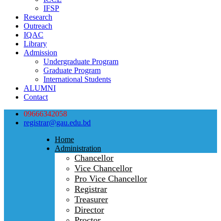
IFSP
Research
Outreach
IQAC
Library
Admission
Undergraduate Program
Graduate Program
International Students
ALUMNI
Contact
09666342058
registrar@gau.edu.bd
Home
Administration
Chancellor
Vice Chancellor
Pro Vice Chancellor
Registrar
Treasurer
Director
Proctor