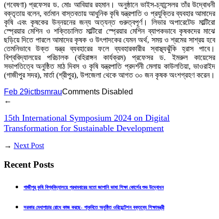
(গবেষণা) প্রফেসর ড. মোঃ আবিয়ার রহমান। অনুষ্ঠানে ভাইস-চ্যান্সেলর তাঁর উদ্বোধনী
বক্তৃতায় বলেন, বর্তমান বাস্তবতায় আধুনিক কৃষি যন্ত্রপাতি ও প্রযুক্তির ব্যবহার আমাদের
কৃষি এবং কৃষকের উন্নয়নের জন্য অত্যন্ত গুরুত্বপূর্ণ। লিভার অপারেটেড মাল্টিরো
স্প্রেয়ার মেশিন ও শক্তিচালিত মাল্টিরো স্প্রেয়ার মেশিন ব্যাপকভাবে কৃষকদের মাঝে
ছড়িয়ে দিতে পারলে আমাদের কৃষক ও উৎপাদকের যেমন অর্থ, সময় ও শ্রমের সাশ্রয় হবে
তেমনিভাবে উক্ত যন্ত্র ব্যবহারের ফলে ব্যবহারকারীর স্বাস্থ্যঝুঁকি হ্রাস পাবে।
বিশ্ববিদ্যালয়ের পরিচালক (বহিরাঙ্গন কার্যক্রম) প্রফেসর ড. ইমরুল কায়েসের
সভাপতিত্বে অনুষ্ঠিত মাঠ দিবস ও কৃষি যন্ত্রপাতি প্রদর্শনী মেলায় কাউলতিয়া, ভাওরাইদ
(গাজীপুর সদর), মার্তা (শ্রীপুর), উপজেলা থেকে আগত ৩০ জন কৃষক অংশগ্রহণ করেন।
Feb 29
ictbsmrau
Comments Disabled
←
15th International Symposium 2024 on Digital
Transformation for Sustainable Development
→
Next Post
Recent Posts
গাজীপুর কৃষি বিশ্ববিদ্যালয়ে প্রথমবারের মতো জাপানি ভাষা শিক্ষা কোর্সের শুভ উদ্বোধন
সরকার মেধাপাচার রোধে কাজ করছে- গাকৃবিতে অনুষ্ঠিত ওরিয়েন্টেশন বক্তব্যে শিক্ষামন্ত্রী