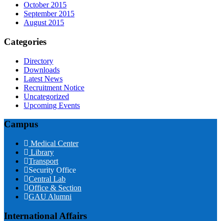
October 2015
September 2015
August 2015
Categories
Directory
Downloads
Latest News
Recruitment Notice
Uncategorized
Upcoming Events
Campus
Medical Center
Library
Transport
Security Office
Central Lab
Office & Section
GAU Alumni
International Affairs