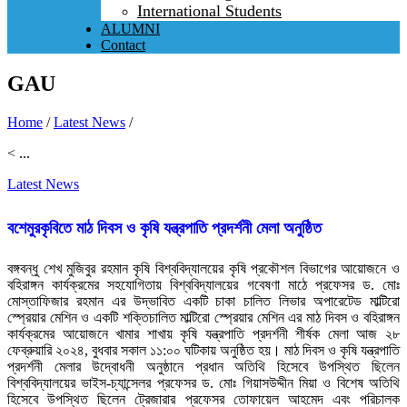
International Students
ALUMNI
Contact
GAU
Home
/
Latest News
/
< ...
Latest News
বশেমুরকৃবিতে মাঠ দিবস ও কৃষি যন্ত্রপাতি প্রদর্শনী মেলা অনুষ্ঠিত
বঙ্গবন্ধু শেখ মুজিবুর রহমান কৃষি বিশ্ববিদ্যালয়ের কৃষি প্রকৌশল বিভাগের আয়োজনে ও
বহিরাঙ্গন কার্যক্রমের সহযোগিতায় বিশ্ববিদ্যালয়ের গবেষণা মাঠে প্রফেসর ড. মোঃ
মোস্তাফিজার রহমান এর উদ্ভাবিত একটি চাকা চালিত লিভার অপারেটেড মাল্টিরো
স্প্রেয়ার মেশিন ও একটি শক্তিচালিত মাল্টিরো স্প্রেয়ার মেশিন এর মাঠ দিবস ও বহিরাঙ্গন
কার্যক্রমের আয়োজনে খামার শাখায় কৃষি যন্ত্রপাতি প্রদর্শনী শীর্ষক মেলা আজ ২৮
ফেব্রুয়ারি ২০২৪, বুধবার সকাল ১১:০০ ঘটিকায় অনুষ্ঠিত হয়। মাঠ দিবস ও কৃষি যন্ত্রপাতি
প্রদর্শনী মেলার উদ্বোধনী অনুষ্ঠানে প্রধান অতিথি হিসেবে উপস্থিত ছিলেন
বিশ্ববিদ্যালয়ের ভাইস-চ্যান্সেলর প্রফেসর ড. মোঃ গিয়াসউদ্দীন মিয়া ও বিশেষ অতিথি
হিসেবে উপস্থিত ছিলেন ট্রেজারার প্রফেসর তোফায়েল আহমেদ এবং পরিচালক