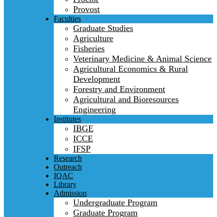
Provost
Faculties
Graduate Studies
Agriculture
Fisheries
Veterinary Medicine & Animal Science
Agricultural Economics & Rural
Development
Forestry and Environment
Agricultural and Bioresources
Engineering
Institutes
IBGE
ICCE
IFSP
Research
Outreach
IQAC
Library
Admission
Undergraduate Program
Graduate Program