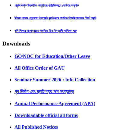
গাকৃবি কর্তৃক উদ্ভাবিত প্রযুক্তির পরিচিতিকরণে সেমিনার অনুষ্ঠিত
টাইমস হায়ার এডুকেশন ইমপ্যাক্ট র‍্যাঙ্কিংয়ে পাবলিক বিশ্ববিদ্যালয়ের শীর্ষে গাকৃবি
কৃষি শিক্ষার মানোন্নয়নে গাকৃবিতে তিন দিনব্যাপী প্রশিক্ষণ শুরু
Downloads
GO/NOC for Education/Other Leave
All Office Order of GAU
Seminar Summer 2026 : Info Collection
গৃহ নির্মাণ এবং ফ্ল্যাট ক্রয় ঋন সংক্রান্ত
Annual Performance Agreement (APA)
Downloadable official all forms
All Published Notices