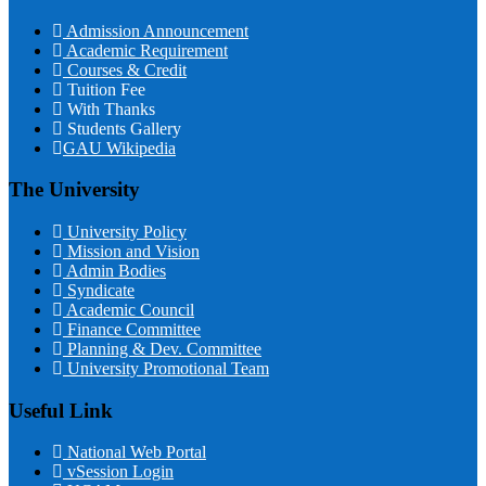
Admission Announcement
Academic Requirement
Courses & Credit
Tuition Fee
With Thanks
Students Gallery
GAU Wikipedia
The University
University Policy
Mission and Vision
Admin Bodies
Syndicate
Academic Council
Finance Committee
Planning & Dev. Committee
University Promotional Team
Useful Link
National Web Portal
vSession Login