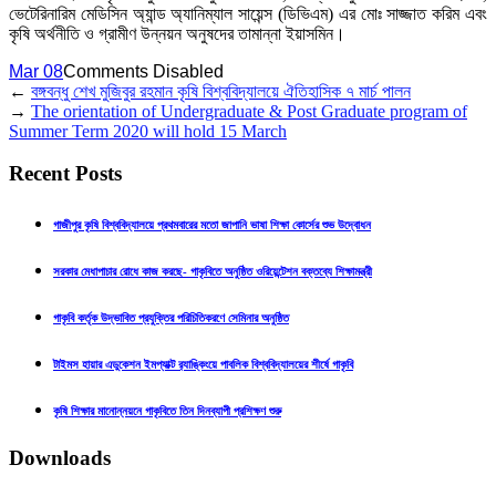
ভেটেরিনারিম মেডিসিন অ্যান্ড অ্যানিম্যাল সায়েন্স (ডিভিএম) এর মোঃ সাজ্জাত করিম এবং
কৃষি অর্থনীতি ও গ্রামীণ উন্নয়ন অনুষদের তামান্না ইয়াসমিন।
Mar 08
Comments Disabled
←
বঙ্গবন্ধু শেখ মুজিবুর রহমান কৃষি বিশ্ববিদ্যালয়ে ঐতিহাসিক ৭ মার্চ পালন
→
The orientation of Undergraduate & Post Graduate program of
Summer Term 2020 will hold 15 March
Recent Posts
গাজীপুর কৃষি বিশ্ববিদ্যালয়ে প্রথমবারের মতো জাপানি ভাষা শিক্ষা কোর্সের শুভ উদ্বোধন
সরকার মেধাপাচার রোধে কাজ করছে- গাকৃবিতে অনুষ্ঠিত ওরিয়েন্টেশন বক্তব্যে শিক্ষামন্ত্রী
গাকৃবি কর্তৃক উদ্ভাবিত প্রযুক্তির পরিচিতিকরণে সেমিনার অনুষ্ঠিত
টাইমস হায়ার এডুকেশন ইমপ্যাক্ট র‍্যাঙ্কিংয়ে পাবলিক বিশ্ববিদ্যালয়ের শীর্ষে গাকৃবি
কৃষি শিক্ষার মানোন্নয়নে গাকৃবিতে তিন দিনব্যাপী প্রশিক্ষণ শুরু
Downloads