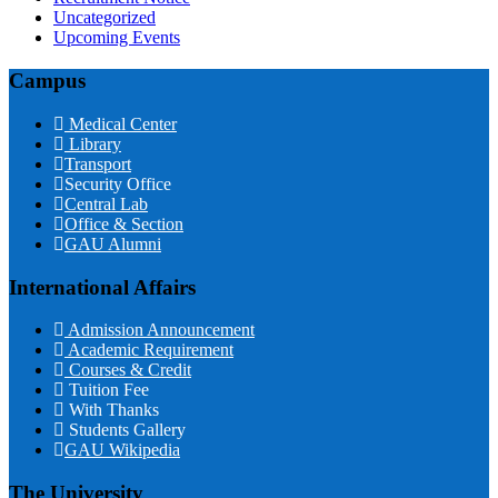
Uncategorized
Upcoming Events
Campus
Medical Center
Library
Transport
Security Office
Central Lab
Office & Section
GAU Alumni
International Affairs
Admission Announcement
Academic Requirement
Courses & Credit
Tuition Fee
With Thanks
Students Gallery
GAU Wikipedia
The University