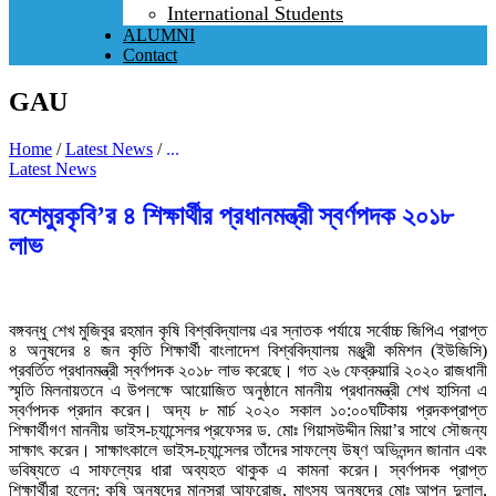
International Students
ALUMNI
Contact
GAU
Home
/
Latest News
/
...
Latest News
বশেমুরকৃবি’র ৪ শিক্ষার্থীর প্রধানমন্ত্রী স্বর্ণপদক ২০১৮
লাভ
বঙ্গবন্ধু শেখ মুজিবুর রহমান কৃষি বিশ্ববিদ্যালয় এর স্নাতক পর্যায়ে সর্বোচ্চ জিপিএ প্রাপ্ত
৪ অনুষদের ৪ জন কৃতি শিক্ষার্থী বাংলাদেশ বিশ্ববিদ্যালয় মঞ্জুরী কমিশন (ইউজিসি)
প্রবর্তিত প্রধানমন্ত্রী স্বর্ণপদক ২০১৮ লাভ করেছে। গত ২৬ ফেব্রুয়ারি ২০২০ রাজধানী
স্মৃতি মিলনায়তনে এ উপলক্ষে আয়োজিত অনুষ্ঠানে মাননীয় প্রধানমন্ত্রী শেখ হাসিনা এ
স্বর্ণপদক প্রদান করেন। অদ্য ৮ মার্চ ২০২০ সকাল ১০:০০ঘটিকায় প্রদকপ্রাপ্ত
শিক্ষার্থীগণ মাননীয় ভাইস-চ্যান্সেলর প্রফেসর ড. মোঃ গিয়াসউদ্দীন মিয়া’র সাথে সৌজন্য
সাক্ষাৎ করেন। সাক্ষাৎকালে ভাইস-চ্যান্সেলর তাঁদের সাফল্যে উষ্ণ অভিনন্দন জানান এবং
ভবিষ্যতে এ সাফল্যের ধারা অব্যহত থাকুক এ কামনা করেন। স্বর্ণপদক প্রাপ্ত
শিক্ষার্থীরা হলেন: কৃষি অনুষদের মানসুরা আফরোজ, মাৎস্য অনুষদের মোঃ আপন দুলাল,