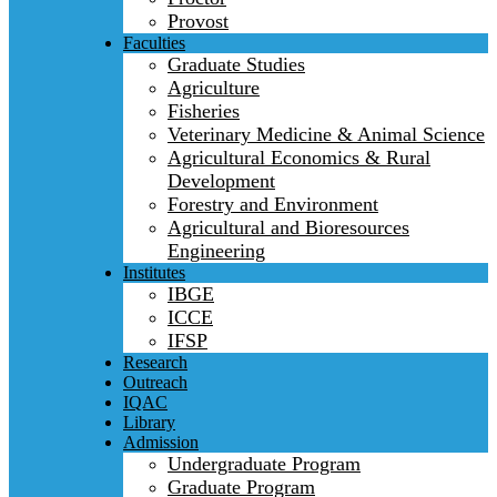
Provost
Faculties
Graduate Studies
Agriculture
Fisheries
Veterinary Medicine & Animal Science
Agricultural Economics & Rural
Development
Forestry and Environment
Agricultural and Bioresources
Engineering
Institutes
IBGE
ICCE
IFSP
Research
Outreach
IQAC
Library
Admission
Undergraduate Program
Graduate Program