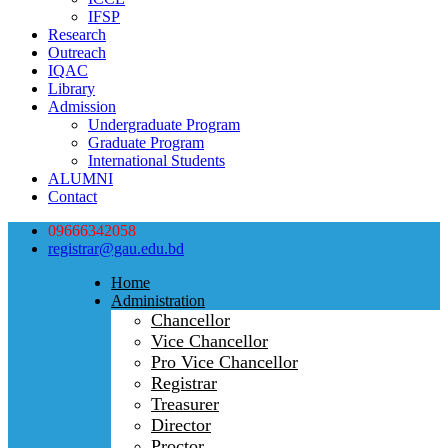
IFSP
Research
Outreach
IQAC
Library
Admission
Undergraduate Program
Graduate Program
International Students
ALUMNI
Contact
09666342058
registrar@gau.edu.bd
Home
Administration
Chancellor
Vice Chancellor
Pro Vice Chancellor
Registrar
Treasurer
Director
Proctor