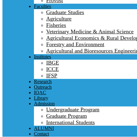
Provost
Faculties
Graduate Studies
Agriculture
Fisheries
Veterinary Medicine & Animal Science
Agricultural Economics & Rural Devel
Forestry and Environment
Agricultural and Bioresources Engineeri
Institutes
IBGE
ICCE
IFSP
Research
Outreach
IQAC
Library
Admission
Undergraduate Program
Graduate Program
International Students
ALUMNI
Contact