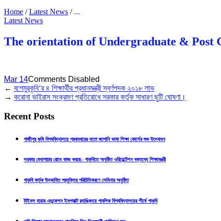
Home
/
Latest News
/
...
Latest News
The orientation of Undergraduate & Post
Mar 14
Comments Disabled
←
বশেমুরকৃবি’র ৪ শিক্ষার্থীর প্রধানমন্ত্রী স্বর্ণপদক ২০১৮ লাভ
→
করোনা ভাইরাস সংক্রমণ প্রতিরোধে সরকার কর্তৃক সাধারণ ছুটি ঘোষণা।
Recent Posts
গাজীপুর কৃষি বিশ্ববিদ্যালয়ে প্রথমবারের মতো জাপানি ভাষা শিক্ষা কোর্সের শুভ উদ্বোধন
সরকার মেধাপাচার রোধে কাজ করছে- গাকৃবিতে অনুষ্ঠিত ওরিয়েন্টেশন বক্তব্যে শিক্ষামন্ত্রী
গাকৃবি কর্তৃক উদ্ভাবিত প্রযুক্তির পরিচিতিকরণে সেমিনার অনুষ্ঠিত
টাইমস হায়ার এডুকেশন ইমপ্যাক্ট র‍্যাঙ্কিংয়ে পাবলিক বিশ্ববিদ্যালয়ের শীর্ষে গাকৃবি