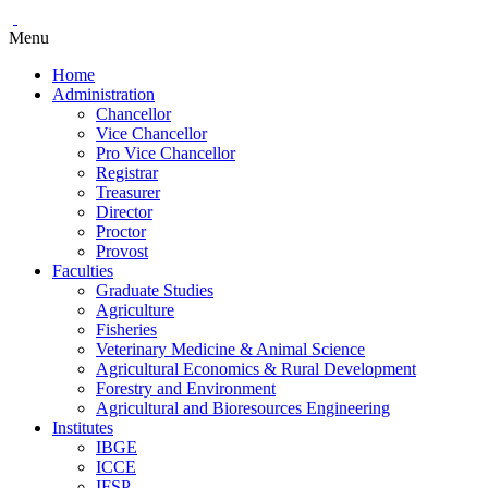
Menu
Home
Administration
Chancellor
Vice Chancellor
Pro Vice Chancellor
Registrar
Treasurer
Director
Proctor
Provost
Faculties
Graduate Studies
Agriculture
Fisheries
Veterinary Medicine & Animal Science
Agricultural Economics & Rural Development
Forestry and Environment
Agricultural and Bioresources Engineering
Institutes
IBGE
ICCE
IFSP