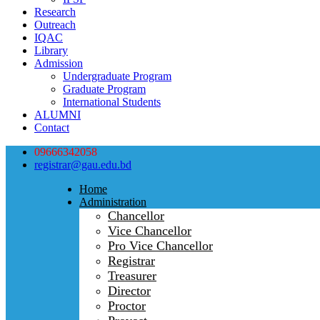
Research
Outreach
IQAC
Library
Admission
Undergraduate Program
Graduate Program
International Students
ALUMNI
Contact
09666342058
registrar@gau.edu.bd
Home
Administration
Chancellor
Vice Chancellor
Pro Vice Chancellor
Registrar
Treasurer
Director
Proctor