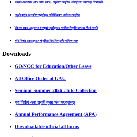
সরকার মেধাপাচার রোধে কাজ করছে- গাকৃবিতে অনুষ্ঠিত ওরিয়েন্টেশন বক্তব্যে শিক্ষামন্ত্রী
গাকৃবি কর্তৃক উদ্ভাবিত প্রযুক্তির পরিচিতিকরণে সেমিনার অনুষ্ঠিত
টাইমস হায়ার এডুকেশন ইমপ্যাক্ট র‍্যাঙ্কিংয়ে পাবলিক বিশ্ববিদ্যালয়ের শীর্ষে গাকৃবি
কৃষি শিক্ষার মানোন্নয়নে গাকৃবিতে তিন দিনব্যাপী প্রশিক্ষণ শুরু
Downloads
GO/NOC for Education/Other Leave
All Office Order of GAU
Seminar Summer 2026 : Info Collection
গৃহ নির্মাণ এবং ফ্ল্যাট ক্রয় ঋন সংক্রান্ত
Annual Performance Agreement (APA)
Downloadable official all forms