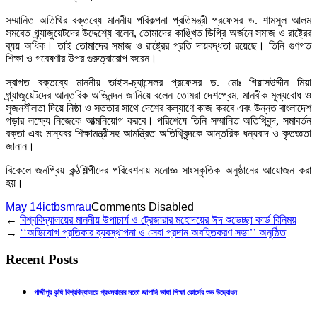
সম্মানিত অতিথির বক্তব্যে মাননীয় পরিকল্পনা প্রতিমন্ত্রী প্রফেসর ড. শামসুল আলম
সমবেত গ্র্যাজুয়েটদের উদ্দেশ্যে বলেন, তোমাদের কাঙ্খিত ডিগ্রি অর্জনে সমাজ ও রাষ্ট্রের
ব্যয় অধিক। তাই তোমাদের সমাজ ও রাষ্ট্রের প্রতি দায়বদ্ধতা রয়েছে। তিনি গুণগত
শিক্ষা ও গবেষণার উপর গুরুত্বারোপ করেন।
স্বাগত বক্তব্যে মাননীয় ভাইস-চ্যান্সেলর প্রফেসর ড. মোঃ গিয়াসউদ্দীন মিয়া
গ্র্যাজুয়েটদের আন্তরিক অভিনন্দন জানিয়ে বলেন তোমরা দেশপ্রেম, মানবীক মূল্যবোধ ও
সৃজনশীলতা দিয়ে নিষ্ঠা ও সততার সাথে দেশের কল্যাণে কাজ করবে এবং উন্নত বাংলাদেশ
গড়ার লক্ষ্যে নিজেকে আত্মনিয়োগ করবে। পরিশেষে তিনি সম্মানিত অতিথিবৃন্দ, সমাবর্তন
বক্তা এবং মান্যবর শিক্ষামন্ত্রীসহ আমন্ত্রিত অতিথিবৃন্দকে আন্তরিক ধন্যবাদ ও কৃতজ্ঞতা
জানান।
বিকেলে জনপ্রিয় কন্ঠশিল্পীদের পরিবেশনায় মনোজ্ঞ সাংস্কৃতিক অনুষ্ঠানের আয়োজন করা
হয়।
May 14
ictbsmrau
Comments Disabled
←
বিশ্ববিদ্যালয়ের মাননীয় উপাচার্য ও ট্রেজারার মহোদয়ের ঈদ শুভেচ্ছা কার্ড বিনিময়
→
‘‘অভিযোগ প্রতিকার ব্যবস্থাপনা ও সেবা প্রদান
অবহিতকরণ সভা’’ অনুষ্ঠিত
Recent Posts
গাজীপুর কৃষি বিশ্ববিদ্যালয়ে প্রথমবারের মতো জাপানি ভাষা শিক্ষা কোর্সের শুভ উদ্বোধন