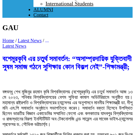
International Students
ALUMNI
Contact
GAU
Home
/
Latest News
/
...
Latest News
বশেমুরকৃবি এর চতুর্থ সমাবর্তন: “অসাম্প্রদায়িক যুক্তিবাদী
সুষম সমাজ গঠনে সুশিক্ষার কোন বিকল্প নেই”-শিক্ষামন্ত্রী;
বঙ্গবন্ধু শেখ মুজিবুর রহমান কৃষি বিশ্ববিদ্যালয় (বশেমুরকৃবি) এর চতুর্থ সমাবর্তন আজ ১৩
মে ২০২৩, শনিবার বিশ্ববিদ্যালয়ের বেগম সুফিয়া কামাল অডিটরিয়ামে অনুষ্ঠিত হয়।
মহামান্য রাষ্ট্রপতি ও বিশ্ববিদ্যালয়ের চ্যান্সেলর এর অনুশাসনে মাননীয় শিক্ষামন্ত্রী ডা. দীপু
মনি এম.পি সমাবর্তন অনুষ্ঠানে সভাপতিত্ব করেন। সমাবর্তন বক্তা হিসেবে উপস্থিত
ছিলেন ভারতীয় বিজ্ঞান একাডেমির সম্মানিত ফেলো এবং কলকাতার যাদবপুর বিশ্ববিদ্যালয়
ও রাজস্থানের বিরলা ইনস্টিটিউট অব টেকনোলজি এন্ড সায়েন্স এর সাবেক ভাইস-চ্যান্সেলর
প্রফেসর ড. শৌভিক ভট্টাচার্য্য।
সমাবর্তনে সর্বমোট ২৩২০ জন শিক্ষার্থীকে ডিগ্রি প্রদান করা হয়, তম্মধ্যে ৬০১ জন বিএস