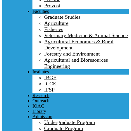
Provost
Faculties
Graduate Studies
Agriculture
Fisheries
Veterinary Medicine & Animal Science
Agricultural Economics & Rural
Development
Forestry and Environment
Agricultural and Bioresources
Engineering
Institutes
IBGE
ICCE
IFSP
Research
Outreach
IQAC
Library
Admission
Undergraduate Program
Graduate Program