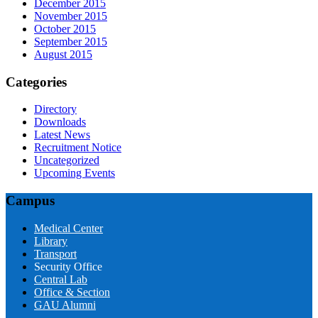
December 2015
November 2015
October 2015
September 2015
August 2015
Categories
Directory
Downloads
Latest News
Recruitment Notice
Uncategorized
Upcoming Events
Campus
Medical Center
Library
Transport
Security Office
Central Lab
Office & Section
GAU Alumni