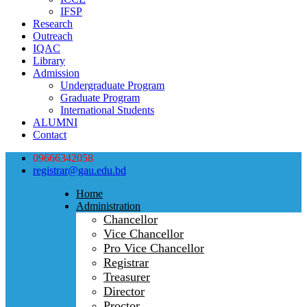
IFSP
Research
Outreach
IQAC
Library
Admission
Undergraduate Program
Graduate Program
International Students
ALUMNI
Contact
09666342058
registrar@gau.edu.bd
Home
Administration
Chancellor
Vice Chancellor
Pro Vice Chancellor
Registrar
Treasurer
Director
Proctor