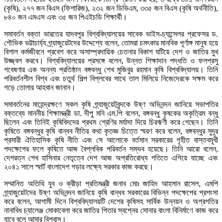
(কৃষি), ২৭৭ জন বিএস (ফিশারিজ), ২৩২ জন ডিভিএম, ৩৩৫ জন বিএস (কৃষি অর্থনীতি),
৮৪০ জন এমএস এবং ৩৫ জন পিএইচডি শিক্ষার্থী।
সমাবর্তন বক্তা ভারতের যাদবপুর বিশ্ববিদ্যালয়ের সাবেক ভাইস-চ্যান্সেলর প্রফেসর ড.
শৌভিক ভট্টাচার্য্য গ্র্যাজুয়েটদের উদ্দেশ্যে বলেন, তোমরা চমৎকার মানবিক পূর্ণাঙ্গ মানুষ হয়ে
বিশাল কর্মজীবনে প্রবেশ করে অসাম্প্রদায়িক চেতনার বিকাশ ঘটিয়ে দেশ ও জাতির মুখ
উজ্জ্বল করবে। বিশ্ববিদ্যালয়ের প্রসঙ্গে বলেন, উন্নত শিক্ষাদান পদ্ধতি ও ফলপ্রসু
গবেষণার এক অনন্য প্রতিষ্ঠান বঙ্গবন্ধু শেখ মুজিবুর রহমান কৃষি বিশ্ববিদ্যালয়। তিনি
পরিবর্তনশীল বিশ্ব এবং চতুর্থ শিল্প বিপ্লবের সাথে তাল মিলিয়ে নিজেদেরকে সক্ষম করে
গড়ে তোলার আহবান জানান।
সমাবর্তনের মাহেন্দ্রক্ষণে সকল কৃষি গ্র্যাজুয়েটবৃন্দকে উষ্ণ অভিনন্দন জানিয়ে সভাপতির
বক্তব্যে মাননীয় শিক্ষামন্ত্রী ডা. দীপু মনি এম.পি বলেন, বঙ্গবন্ধু কৃষকের অকৃত্রিম বন্ধু
ছিলেন এবং তিনিই কৃষিবিদদের প্রথম শ্রেণির মর্যাদা দিয়ে চিরঋণী করে গেছেন। তিনি
কৃষিতে বঙ্গবন্ধুর কৃষি বান্ধব নীতির কথা কৃতজ্ঞ চিত্তে স্মরণ করে বলেন, বঙ্গবন্ধুর সুদূর
প্রসারী ঐতিহাসিক কৃষি নীতি এবং সে আলোকে বর্তমান সরকারের গৃহীত বাস্তবমূখী
পদক্ষেপের ফলে কৃষিতে আজ বৈপ্লবিক পরিবর্তন সম্ভব হয়েছে। তিনি আরো বলেন,
দেশরত্ন শেখ হাসিনার নেতৃত্বে দেশ আজ অপ্রতিরোধ্য গতিতে এগিয়ে যাচ্ছে এবং
২০৪১ সালে স্মার্ট বাংলাদেশ গড়ার লক্ষ্যে সরকার কাজ করছে।
সম্মানিত অতিথি যুব ও ক্রীড়া প্রতিমন্ত্রী জনাব মোঃ জাহিদ আহসান রাসেল, এমপি
গ্র্যাজুয়েটদের উষ্ণ অভিনন্দন জানিয়ে কৃষি বান্ধব সরকারের বিভিন্ন পদক্ষেপের প্রশংসা
করে বলেন, আগামী দিনে বিশ্ববিদ্যালয়টি দেশের কৃষিসহ সার্বিক উন্নয়ন ও অগ্রগতির
নানাবিধ চ্যালেঞ্জ মোকাবেলা করে জাতির পিতার স্বপ্নের সোনার বাংলা বিনির্মাণে কাজ করে
যাবে বলে আমার বিশ্বাস।