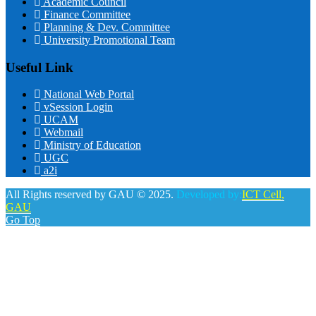
Academic Council
Finance Committee
Planning & Dev. Committee
University Promotional Team
Useful Link
National Web Portal
vSession Login
UCAM
Webmail
Ministry of Education
UGC
a2i
All Rights reserved by GAU © 2025.
Developed by:
ICT Cell,
GAU
Go Top