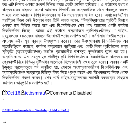
বরং এটি শিক্ষার গুণগত উৎকর্ষ নিশ্চিত করার একটি মৌলিক হাতিয়ার। এ কাঠামোর যথাযথ
বাস্তবায়নের মাধ্যমে আমরা আমাদের শিক্ষার্থীদের আন্তর্জাতিক মানে প্রস্তুত করতে
পারবো এবং আমাদের বিশ্ববিদ্যালয়ের সার্বিক মানোন্নয়ন সাধিত হবে। অ্যাক্রেডিটেশন
প্রাপ্তির বিকল্প নেই উল্লেখ করে তিনি আরও বলেন, “বিশ্ববিদ্যালয়ের প্রতিটি বিভাগে
গুণগত মান নিশ্চিত করতে হবে এবং বিএনকিউএফ সেই পথে আমাদের একটি কার্যকর
দিকনির্দেশনা দিচ্ছে। আমরা এই কাঠামো বাস্তবায়নে প্রতিশ্রæতিবদ্ধ।” ভাইস-
চ্যান্সেলরের বক্তব্যের মাধ্যমে উদ্বোধনী পর্বের সমাপ্তি ঘটে। কর্মশালার দ্বিতীয় পর্বে ড.
এস.এম কবীর মূল প্রবন্ধ উপস্থাপন করেন। তার উপস্থাপনায় বিএনকিউএফ এর
স্তরভিত্তিক কাঠামো, কার্যকর বাস্তবায়ন প্রক্রিয়া এবং একটি শিক্ষা প্রতিষ্ঠানের জন্য
স্বীকৃতি (অ্যাক্রেডিটেশন) অর্জনে প্রয়োজনীয় ধাপসমূহ সুস্পষ্টভাবে তুলে ধরা হয়।
অন্যদিকে ড. এম. ময়নুল হক গাজীপুর কৃষি বিশ্ববিদ্যালয়ে বিএনকিউএফ বাস্তবায়নের
প্রেক্ষাপট নিয়ে বিভিন্ন দৃষ্টিভঙ্গির আলোকে বিশ্লেষণধর্মী তথ্য তুলে ধরেন। এরপর একটি
উন্মুক্ত প্রশ্নোত্তর পর্ব অনুষ্ঠিত হয়, যেখানে অংশগ্রহণকারীগণ বিএনকিউএফ এবং
অ্যাক্রেডিটেশন সংক্রান্ত বিভিন্ন বিষয় নিয়ে প্রশ্ন করেন এবং বিশেষজ্ঞদের নিকট থেকে
দিকনির্দেশনা গ্রহণ করেন। শেষ পর্বে ভাইস-চ্যান্সেলরের সমাপনী বক্তব্যের মাধ্যমে
কর্মশালার আনুষ্ঠানিক সমাপ্তি ঘটে।
Oct 16
ictbsmrau
Comments Disabled
←
BNQF Implementation Workshop Held at GAU
→