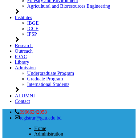
Forestry and Environment
Agricultural and Bioresources Engineering
Institutes
IBGE
ICCE
IFSP
Research
Outreach
IQAC
Library
Admission
Undergraduate Program
Graduate Program
International Students
ALUMNI
Contact
09666342058
registrar@gau.edu.bd
Home
Administration