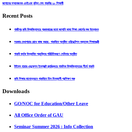
জাপানের সম্মানজনক এনইএফ বৃত্তি পেল গাকৃবির ২০ শিক্ষার্থী
Recent Posts
গাজীপুর কৃষি বিশ্ববিদ্যালয়ে প্রথমবারের মতো জাপানি ভাষা শিক্ষা কোর্সের শুভ উদ্বোধন
সরকার মেধাপাচার রোধে কাজ করছে- গাকৃবিতে অনুষ্ঠিত ওরিয়েন্টেশন বক্তব্যে শিক্ষামন্ত্রী
গাকৃবি কর্তৃক উদ্ভাবিত প্রযুক্তির পরিচিতিকরণে সেমিনার অনুষ্ঠিত
টাইমস হায়ার এডুকেশন ইমপ্যাক্ট র‍্যাঙ্কিংয়ে পাবলিক বিশ্ববিদ্যালয়ের শীর্ষে গাকৃবি
কৃষি শিক্ষার মানোন্নয়নে গাকৃবিতে তিন দিনব্যাপী প্রশিক্ষণ শুরু
Downloads
GO/NOC for Education/Other Leave
All Office Order of GAU
Seminar Summer 2026 : Info Collection