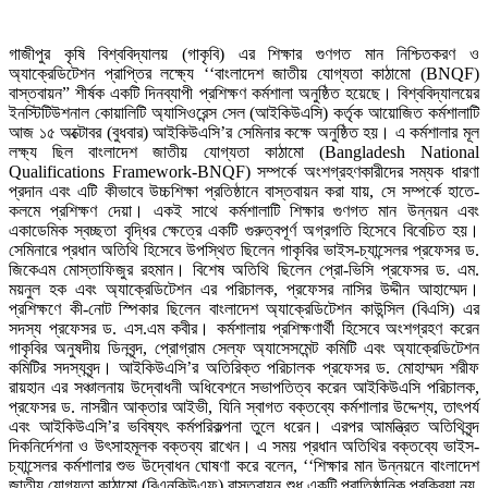
গাজীপুর কৃষি বিশ্ববিদ্যালয় (গাকৃবি) এর শিক্ষার গুণগত মান নিশ্চিতকরণ ও
অ্যাক্রেডিটেশন প্রাপ্তির লক্ষ্যে ‘‘বাংলাদেশ জাতীয় যোগ্যতা কাঠামো (BNQF)
বাস্তবায়ন” শীর্ষক একটি দিনব্যাপী প্রশিক্ষণ কর্মশালা অনুষ্ঠিত হয়েছে। বিশ্ববিদ্যালয়ের
ইনস্টিটিউশনাল কোয়ালিটি অ্যাসিওরেন্স সেল (আইকিউএসি) কর্তৃক আয়োজিত কর্মশালাটি
আজ ১৫ অক্টোবর (বুধবার) আইকিউএসি’র সেমিনার কক্ষে অনুষ্ঠিত হয়। এ কর্মশালার মূল
লক্ষ্য ছিল বাংলাদেশ জাতীয় যোগ্যতা কাঠামো (Bangladesh National
Qualifications Framework-BNQF) সম্পর্কে অংশগ্রহণকারীদের সম্যক ধারণা
প্রদান এবং এটি কীভাবে উচ্চশিক্ষা প্রতিষ্ঠানে বাস্তবায়ন করা যায়, সে সম্পর্কে হাতে-
কলমে প্রশিক্ষণ দেয়া। একই সাথে কর্মশালাটি শিক্ষার গুণগত মান উন্নয়ন এবং
একাডেমিক স্বচ্ছতা বৃদ্ধির ক্ষেত্রে একটি গুরুত্বপূর্ণ অগ্রগতি হিসেবে বিবেচিত হয়।
সেমিনারে প্রধান অতিথি হিসেবে উপস্থিত ছিলেন গাকৃবির ভাইস-চ্যান্সেলর প্রফেসর ড.
জিকেএম মোস্তাফিজুর রহমান। বিশেষ অতিথি ছিলেন প্রো-ভিসি প্রফেসর ড. এম.
ময়নুল হক এবং অ্যাক্রেডিটেশন এর পরিচালক, প্রফেসর নাসির উদ্দীন আহাম্মেদ।
প্রশিক্ষণে কী-নোট স্পিকার ছিলেন বাংলাদেশ অ্যাক্রেডিটেশন কাউন্সিল (বিএসি) এর
সদস্য প্রফেসর ড. এস.এম কবীর। কর্মশালায় প্রশিক্ষণার্থী হিসেবে অংশগ্রহণ করেন
গাকৃবির অনুষদীয় ডিনবৃন্দ, প্রোগ্রাম সেল্ফ অ্যাসেসমেন্ট কমিটি এবং অ্যাক্রেডিটেশন
কমিটির সদস্যবৃন্দ। আইকিউএসি’র অতিরিক্ত পরিচালক প্রফেসর ড. মোহাম্মদ শরীফ
রায়হান এর সঞ্চালনায় উদ্বোধনী অধিবেশনে সভাপতিত্ব করেন আইকিউএসি পরিচালক,
প্রফেসর ড. নাসরীন আক্তার আইভী, যিনি স্বাগত বক্তব্যে কর্মশালার উদ্দেশ্য, তাৎপর্য
এবং আইকিউএসি’র ভবিষ্যৎ কর্মপরিকল্পনা তুলে ধরেন। এরপর আমন্ত্রিত অতিথিবৃন্দ
দিকনির্দেশনা ও উৎসাহমূলক বক্তব্য রাখেন। এ সময় প্রধান অতিথির বক্তব্যে ভাইস-
চ্যান্সেলর কর্মশালার শুভ উদ্বোধন ঘোষণা করে বলেন, ‘‘শিক্ষার মান উন্নয়নে বাংলাদেশ
জাতীয় যোগ্যতা কাঠামো (বিএনকিউএফ) বাস্তবায়ন শুধু একটি প্রাতিষ্ঠানিক প্রক্রিয়া নয়,