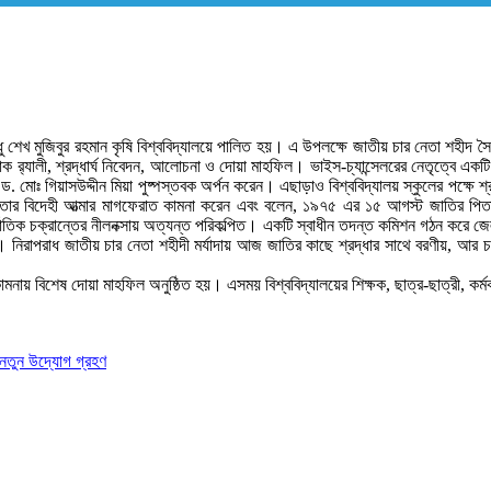
ন্ধু শেখ মুজিবুর রহমান কৃষি বিশ্ববিদ্যালয়ে পালিত হয়। এ উপলক্ষে জাতীয় চার নেতা শহ
োক র‌্যালী, শ্রদ্ধার্ঘ নিবেদন, আলোচনা ও দোয়া মাহফিল। ভাইস-চ্যান্সেলরের নেতৃত্বে একটি
ড. মোঃ গিয়াসউদ্দীন মিয়া পুষ্পস্তবক অর্পন করেন। এছাড়াও বিশ্ববিদ্যালয় স্কুলের পক্ষে শ
ার বিদেহী আত্মার মাগফেরাত কামনা করেন এবং বলেন, ১৯৭৫ এর ১৫ আগস্ট জাতির পিতাকে স
র্জাতিক চক্রান্তের নীলনক্সায় অত্যন্ত পরিকল্পিত। একটি স্বাধীন তদন্ত কমিশন গঠন করে জ
নিরাপরাধ জাতীয় চার নেতা শহীদী মর্যাদায় আজ জাতির কাছে শ্রদ্ধার সাথে বরণীয়, আর
ামনায় বিশেষ দোয়া মাহফিল অনুষ্ঠিত হয়। এসময় বিশ্ববিদ্যালয়ের শিক্ষক, ছাত্র-ছাত্রী, কর্মকর
ে নতুন উদ্যোগ গ্রহণ