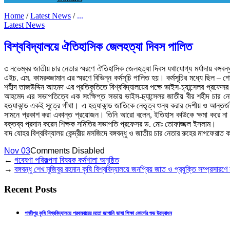
Home
/
Latest News
/
...
Latest News
বিশ্ববিদ্যালয়ে ঐতিহাসিক জেলহত্যা দিবস পালিত
৩ নভেম্বর জাতীয় চার নেতার স্মরণে ঐতিহাসিক জেলহত্যা দিবস যথাযোগ্য মর্যাদায় বঙ্গব
এইচ. এম. কামরুজ্জামান এর স্মরণে বিভিন্ন কর্মসূচি পালিত হয়। কর্মসূচির মধ্যে ছিল – শ
শহীদ তাজউদ্দিন আহমদ এর প্রতিকৃতিতে বিশ্ববিদ্যালয়ের পক্ষে ভাইস-চ্যান্সেলর প্রফেসর 
আহমেদ এর সভাপতিত্বে এক সংক্ষিপ্ত সভায় ভাইস-চ্যান্সেলর জাতীয় বীর শহীদ চার নেত
হত্যাকান্ড একই সূত্রে গাঁথা। এ হত্যাকান্ড জাতিকে নেতৃত্ব শুন্য করার দেশীয় ও আন্ত
সামনে প্রকাশ করা একান্ত প্রয়োজন। তিনি আরো বলেন, ইতিহাস কাউকে ক্ষমা করে না। 
বক্তব্য প্রদান করেন শিক্ষক সমিতির সভাপতি প্রফেসর ড. মোঃ তোফাজ্জল ইসলাম।
বাদ যোহর বিশ্ববিদ্যালয় কেন্দ্রীয় মসজিদে বঙ্গবন্ধু ও জাতীয় চার নেতার রুহের মাগফেরাত ক
Nov 03
Comments Disabled
←
গবেষণা পরিকল্পনা বিষয়ক কর্মশালা অনুষ্ঠিত
→
বঙ্গবন্ধু শেখ মুজিবুর রহমান কৃষি বিশ্ববিদ্যালয়ে জনপ্রিয় জাত ও প্রযুক্তি সম্প্রসারণ
Recent Posts
গাজীপুর কৃষি বিশ্ববিদ্যালয়ে প্রথমবারের মতো জাপানি ভাষা শিক্ষা কোর্সের শুভ উদ্বোধন