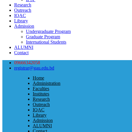
Research
Outreach
IQAC
Library
Admission
Undergraduate Program
Graduate Program
International Students
ALUMNI
Contact
09666342058
registrar@gau.edu.bd
Home
Administration
Faculties
Institutes
Research
Outreach
IQAC
Library
Admission
ALUMNI
Contact