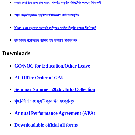
সরকার মেধাপাচার রোধে কাজ করছে- গাকৃবিতে অনুষ্ঠিত ওরিয়েন্টেশন বক্তব্যে শিক্ষামন্ত্রী
গাকৃবি কর্তৃক উদ্ভাবিত প্রযুক্তির পরিচিতিকরণে সেমিনার অনুষ্ঠিত
টাইমস হায়ার এডুকেশন ইমপ্যাক্ট র‍্যাঙ্কিংয়ে পাবলিক বিশ্ববিদ্যালয়ের শীর্ষে গাকৃবি
কৃষি শিক্ষার মানোন্নয়নে গাকৃবিতে তিন দিনব্যাপী প্রশিক্ষণ শুরু
Downloads
GO/NOC for Education/Other Leave
All Office Order of GAU
Seminar Summer 2026 : Info Collection
গৃহ নির্মাণ এবং ফ্ল্যাট ক্রয় ঋন সংক্রান্ত
Annual Performance Agreement (APA)
Downloadable official all forms