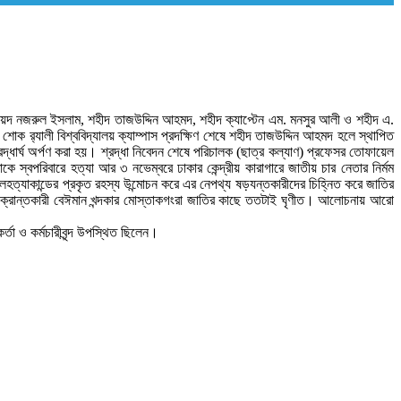
ীদ সৈয়দ নজরুল ইসলাম, শহীদ তাজউদ্দিন আহমদ, শহীদ ক্যাপ্টেন এম. মনসুর আলী ও শহীদ এ.
 শোক র‌্যালী বিশ্ববিদ্যালয় ক্যাম্পাস প্রদক্ষিণ শেষে শহীদ তাজউদ্দিন আহমদ হলে স্থাপিত
্রদ্ধার্ঘ অর্পণ করা হয়। শ্রদ্ধা নিবেদন শেষে পরিচালক (ছাত্র কল্যাণ) প্রফেসর তোফায়েল
্বপরিবারে হত্যা আর ৩ নভেম্বরে ঢাকার কেন্দ্রীয় কারাগারে জাতীয় চার নেতার নির্মম
েলহত্যাকান্ডের প্রকৃত রহস্য উন্মোচন করে এর নেপথ্য ষড়যন্তকারীদের চিহ্নিত করে জাতির
 চক্রান্তকারী বেঈমান খন্দকার মোস্তাকগংরা জাতির কাছে ততটাই ঘৃণীত। আলোচনায় আরো
্তা ও কর্মচারীবৃন্দ উপস্থিত ছিলেন।