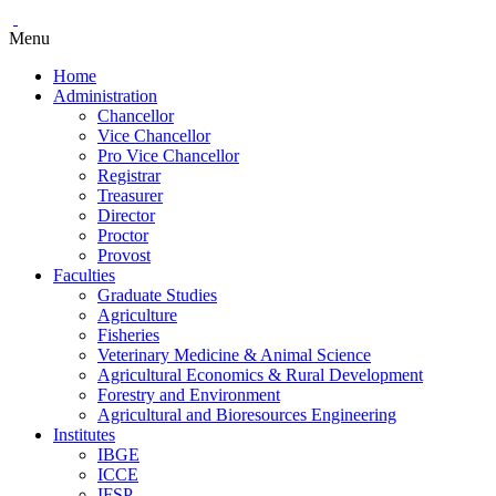
Menu
Home
Administration
Chancellor
Vice Chancellor
Pro Vice Chancellor
Registrar
Treasurer
Director
Proctor
Provost
Faculties
Graduate Studies
Agriculture
Fisheries
Veterinary Medicine & Animal Science
Agricultural Economics & Rural Development
Forestry and Environment
Agricultural and Bioresources Engineering
Institutes
IBGE
ICCE
IFSP