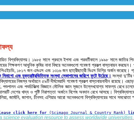
সাফল্য
বিশেষায়িত বিশ্ববিদ্যালয়। ১৯৮৫ সালে প্রথমে ইপসা এবং পরবর্তীকালে ১৯৯৮ সালে জাতির পি
লয়ের শিক্ষকগণ আধুনিক কৃষির নানা বিষয়ে অনেকগুলো গবেষণা প্রকল্প বাস্তবায়ন করছেন। প
পিএইচডি, ১৮১৭ জন এমএস এবং ১৩১৬ জন ছাত্রীছাত্রী বিএস ডিগ্রি অর্জন করেছে। প্রতি
িক সিমাগো এবং যুক্তরাষ্ট্রভিত্তিক সংস্থা স্কোপাসের জরিপে ফুটে উঠেছে।
সংস্থা দু’টির 
বিশ্ববিদ্যালয়ের নিজস্ব অর্থায়নে ৫৯টি দীর্ঘমেয়াদি গবেষণা প্রকল্প বাস্তবায়নাধীন রয়েছ
ত্স্য, পশুপালন এবং পশুচিকিত্সা বিজ্ঞানে মৌলিক জ্ঞান সৃজনে উল্লেখযোগ্য সাফল্য রেখ
ালয়টি দেশের খাদ্য ও পুষ্টি নিরাপত্তা অর্জনে বিশেষ অবদান রেখে আসছে। বিশ্ববিদ্যালয়ে
লিয়া, জার্মানি, জাপান, চীনসহ এশিয়ার আরো অনেকগুলো বিশ্ববিদ্যালয়ের সাথে সমঝোতা স্মারক
lease click here for 
(Scimago Journal & Country Rank)
 li
a science evaluation resource to assess worldwide universities 