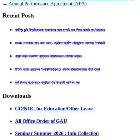
→
Annual Performance Agreement (APA)
Recent Posts
গাজীপুর কৃষি বিশ্ববিদ্যালয়ে প্রথমবারের মতো জাপানি ভাষা শিক্ষা কোর্সের শুভ উদ্বোধন
সরকার মেধাপাচার রোধে কাজ করছে- গাকৃবিতে অনুষ্ঠিত ওরিয়েন্টেশন বক্তব্যে শিক্ষামন্ত্রী
গাকৃবি কর্তৃক উদ্ভাবিত প্রযুক্তির পরিচিতিকরণে সেমিনার অনুষ্ঠিত
টাইমস হায়ার এডুকেশন ইমপ্যাক্ট র‍্যাঙ্কিংয়ে পাবলিক বিশ্ববিদ্যালয়ের শীর্ষে গাকৃবি
কৃষি শিক্ষার মানোন্নয়নে গাকৃবিতে তিন দিনব্যাপী প্রশিক্ষণ শুরু
Downloads
GO/NOC for Education/Other Leave
All Office Order of GAU
Seminar Summer 2026 : Info Collection