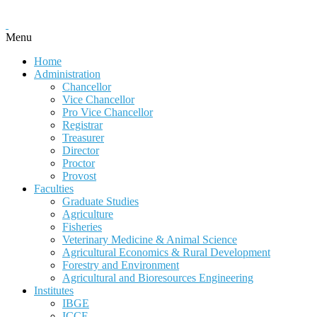
Menu
Home
Administration
Chancellor
Vice Chancellor
Pro Vice Chancellor
Registrar
Treasurer
Director
Proctor
Provost
Faculties
Graduate Studies
Agriculture
Fisheries
Veterinary Medicine & Animal Science
Agricultural Economics & Rural Development
Forestry and Environment
Agricultural and Bioresources Engineering
Institutes
IBGE
ICCE