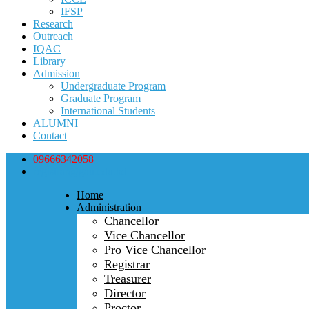
IFSP
Research
Outreach
IQAC
Library
Admission
Undergraduate Program
Graduate Program
International Students
ALUMNI
Contact
09666342058
registrar@gau.edu.bd
Home
Administration
Chancellor
Vice Chancellor
Pro Vice Chancellor
Registrar
Treasurer
Director
Proctor