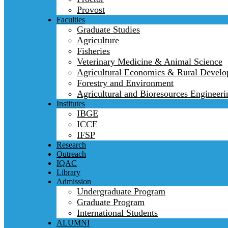
Provost
Faculties
Graduate Studies
Agriculture
Fisheries
Veterinary Medicine & Animal Science
Agricultural Economics & Rural Devel
Forestry and Environment
Agricultural and Bioresources Engineeri
Institutes
IBGE
ICCE
IFSP
Research
Outreach
IQAC
Library
Admission
Undergraduate Program
Graduate Program
International Students
ALUMNI