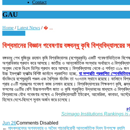
Contact
GAU
Home
/
Latest News
/
� ...
Latest News
বিশ্বমানের বিজ্ঞান গবেষণায় বঙ্গবন্ধু কৃষি বিশ্ববিদ্যালয়ের 
বঙ্গবন্ধু শেখ মুজিবুর রহমান কৃষি বিশ্ববিদ্যালয় (বশেমুরকৃবি) একটি গবেষণাভিত্তিক 
অগ্রাধিকার প্রদান করে আসছে। জাতীয় ও আন্তর্জাতিক সংস্থার অর্থায়নে এ বিশ্ববিদ্যা
অনুষদ থেকে বিএস ডিগ্রি প্রদান করে আসছে। বিশ্ববিদ্যালয় থেকে এ পর্যন্ত ৩১৯ জন 
উচ্চ ইমপ্যাক্ট ফ্যাক্টর বিশিষ্ট জার্নালে প্রকাশিত হচ্ছে,
যা সম্প্রতি প্রকাশিত স্পেনভিত্ত
র্যাংকিংয়ে বশেমুরকৃবি পঞ্চম এবং বৈশ্বিক র্যাংকিং তা ৭৩৭তম স্থানে রয়েছে। বর্তমানে 
প্রায় ৫০টি প্রকল্পের গবেষণা কাজ চলমান রয়েছে।
বিশ্ববিদ্যালয়ের শিক্ষকগণ কৃষি, ম
ফসলের ৩৫টির বেশি উচ্চফলনশীল জাত ও কৃষি প্রযুক্তি উদ্ভাবনের মাধ্যমে এ বিশ্ববিদ্য
বিশ্বমানের যৌথ গবেষণার লক্ষ্যে এ বিশ্ববিদ্যালয়টি ইউরোপ, আমেরিকা, কানাডা, অস্ট্রে
হিসেবে দেশে-বিদেশে সুনাম অর্জন করে চলেছে।
P
Scimago Institutions Rankings is 
Jun 26
Comments Disabled
←
মাদকদ্রব্যের অপব্যবহার ও অবৈধ পাচারবিরোধী আন্তর্জাতিক দিবস উপলক্ষে র‌্যালি