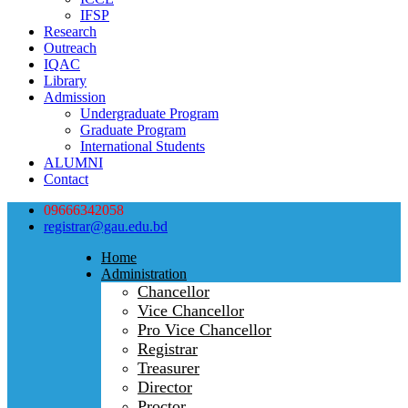
IFSP
Research
Outreach
IQAC
Library
Admission
Undergraduate Program
Graduate Program
International Students
ALUMNI
Contact
09666342058
registrar@gau.edu.bd
Home
Administration
Chancellor
Vice Chancellor
Pro Vice Chancellor
Registrar
Treasurer
Director
Proctor