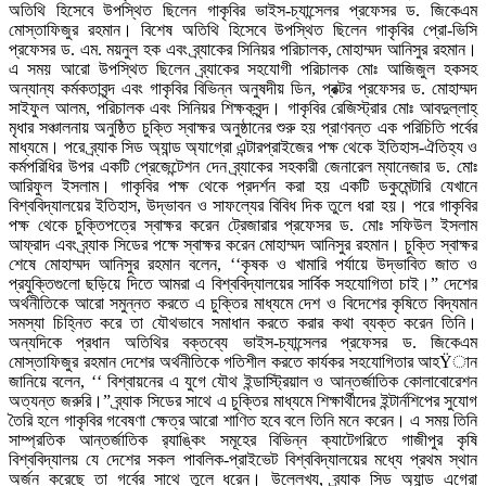
অতিথি হিসেবে উপস্থিত ছিলেন গাকৃবির ভাইস-চ্যান্সেলর প্রফেসর ড. জিকেএম
মোস্তাফিজুর রহমান। বিশেষ অতিথি হিসেবে উপস্থিত ছিলেন গাকৃবির প্রো-ভিসি
প্রফেসর ড. এম. ময়নুল হক এবং ব্র্যাকের সিনিয়র পরিচালক, মোহাম্মদ আনিসুর রহমান।
এ সময় আরো উপস্থিত ছিলেন ব্র্যাকের সহযোগী পরিচালক মোঃ আজিজুল হকসহ
অন্যান্য কর্মকতাবৃন্দ এবং গাকৃবির বিভিন্ন অনুষদীয় ডিন, প্রক্টর প্রফেসর ড. মোহাম্মদ
সাইফুল আলম, পরিচালক এবং সিনিয়র শিক্ষকবৃন্দ। গাকৃবির রেজিস্ট্রার মোঃ আবদুল্লাহ্
মৃধার সঞ্চালনায় অনুষ্ঠিত চুক্তি স্বাক্ষর অনুষ্ঠানের শুরু হয় প্রাণবন্ত এক পরিচিতি পর্বের
মাধ্যমে। পরে ব্র্যাক সিড অ্যান্ড অ্যাগ্রো এন্টারপ্রাইজের পক্ষ থেকে ইতিহাস-ঐতিহ্য ও
কর্মপরিধির উপর একটি প্রেজেন্টেশন দেন ব্র্যাকের সহকারী জেনারেল ম্যানেজার ড. মোঃ
আরিফুল ইসলাম। গাকৃবির পক্ষ থেকে প্রদর্শন করা হয় একটি ডকুমেন্টারি যেখানে
বিশ্ববিদ্যালয়ের ইতিহাস, উদ্ভাবন ও সাফল্যের বিবিধ দিক তুলে ধরা হয়। পরে গাকৃবির
পক্ষ থেকে চুক্তিপত্রে স্বাক্ষর করেন ট্রেজারার প্রফেসর ড. মোঃ সফিউল ইসলাম
আফ্রাদ এবং ব্র্যাক সিডের পক্ষে স্বাক্ষর করেন মোহাম্মদ আনিসুর রহমান। চুক্তি স্বাক্ষর
শেষে মোহাম্মদ আনিসুর রহমান বলেন, ‘‘কৃষক ও খামারি পর্যায়ে উদ্ভাবিত জাত ও
প্রযুক্তিগুলো ছড়িয়ে দিতে আমরা এ বিশ্ববিদ্যালয়ের সার্বিক সহযোগিতা চাই।” দেশের
অর্থনীতিকে আরো সমুন্নত করতে এ চুক্তির মাধ্যমে দেশ ও বিদেশের কৃষিতে বিদ্যমান
সমস্যা চিহ্নিত করে তা যৌথভাবে সমাধান করতে করার কথা ব্যক্ত করেন তিনি।
অন্যদিকে প্রধান অতিথির বক্তব্যে ভাইস-চ্যান্সেলর প্রফেসর ড. জিকেএম
মোস্তাফিজুর রহমান দেশের অর্থনীতিকে গতিশীল করতে কার্যকর সহযোগিতার আহŸান
জানিয়ে বলেন, ‘‘ বিশ্বায়নের এ যুগে যৌথ ইন্ডাস্ট্রিয়াল ও আন্তর্জাতিক কোলাবোরেশন
অত্যন্ত জরুরি।” ব্র্যাক সিডের সাথে এ চুক্তির মাধ্যমে শিক্ষার্থীদের ইন্টার্নশিপের সুযোগ
তৈরি হলে গাকৃবির গবেষণা ক্ষেত্র আরো শাণিত হবে বলে তিনি মনে করেন। এ সময় তিনি
সাম্প্রতিক আন্তর্জাতিক র‌্যাঙ্কিং সমূহের বিভিন্ন ক্যাটেগরিতে গাজীপুর কৃষি
বিশ্ববিদ্যালয় যে দেশের সকল পাবলিক-প্রাইভেট বিশ্ববিদ্যালয়ের মধ্যে প্রথম স্থান
অর্জন করেছে তা গর্বের সাথে তুলে ধরেন। উল্লেখ্য, ব্র্যাক সিড অ্যান্ড এগ্রো