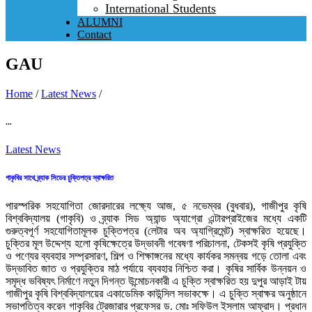
International Students
ALUMNI
Contact
GAU
Home
/
Latest News
/
...
Latest News
গাকৃবির সাথে ব্র্যাক সিডের চুক্তিপত্র স্বাক্ষরিত
পারস্পরিক সহযোগিতা জোরদারের লক্ষ্যে আজ, ৫ নভেম্বর (বুধবার), গাজীপুর কৃষি
বিশ্ববিদ্যালয় (গাকৃবি) ও ব্র্যাক সিড অ্যান্ড অ্যাগ্রো এন্টারপ্রাইজের মধ্যে একটি
গুরুত্বপূর্ণ সহযোগিতামূলক চুক্তিপত্র (লেটার অব অ্যাগ্রিমেন্ট) স্বাক্ষরিত হয়েছে।
চুক্তির মূল উদ্দেশ্য হলো কৃষিক্ষেত্রে উদ্ভাবনী গবেষণা পরিচালনা, টেকসই কৃষি প্রযুক্তি
ও পণ্যের ব্যবহার সম্প্রসারণ, শিল্প ও শিক্ষাঙ্গনের মধ্যে কার্যকর সমন্বয় গড়ে তোলা এবং
উদ্ভাবিত জাত ও প্রযুক্তির মাঠ পর্যায়ে ব্যবহার নিশ্চিত করা। কৃষির সার্বিক উন্নয়ন ও
সমৃদ্ধ ভবিষ্যৎ নির্মাণে নতুন দিগন্ত উন্মোচনকারী এ চুক্তি স্বাক্ষরিত হয় দুপুর আড়াই টায়
গাজীপুর কৃষি বিশ্ববিদ্যালয়ের একাডেমিক কাউন্সিল সভাকক্ষে। এ চুক্তি স্বাক্ষর অনুষ্ঠানে
সভাপতিত্ব করেন গাকৃবির ট্রেজারার প্রফেসর ড. মোঃ সফিউল ইসলাম আফ্রাদ। প্রধান