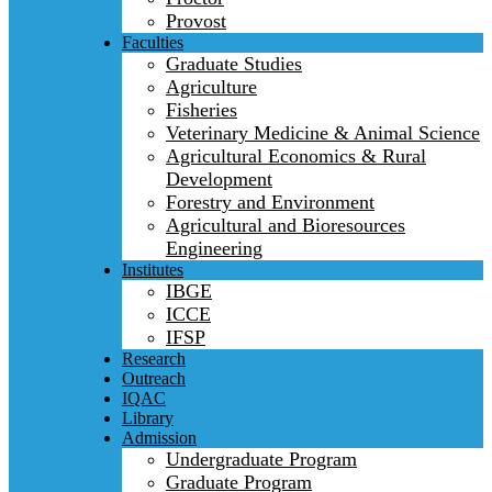
Provost
Faculties
Graduate Studies
Agriculture
Fisheries
Veterinary Medicine & Animal Science
Agricultural Economics & Rural
Development
Forestry and Environment
Agricultural and Bioresources
Engineering
Institutes
IBGE
ICCE
IFSP
Research
Outreach
IQAC
Library
Admission
Undergraduate Program
Graduate Program