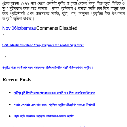
এন্টারপ্রাইজ ১৯৭২ সাল থেকে টেকসই কৃষির মাধ্যমে দেশের খাদ্য নিরাপত্তা নিশ্চিত ও
ক্ষুধা দূরীকরণে কাজ করে আসছে। কৃষক প্রশিক্ষণ ও ঘরোয়া সবজি চাষ দিয়ে যাত্রা শুরু
করে প্রতিষ্ঠানটি এখন উচ্চমানের সবজি, ভুট্টা, ধান, আলুসহ প্রভৃতির বীজ উৎপাদনে
অগ্রণী ভূমিকা রাখছে।
Nov 06
ictbsmrau
Comments Disabled
←
GAU Marks Milestone Year, Prepares for Global Agri Meet
→
গাকৃবিতে গমের ব্লাস্ট রোগ দ্রুত শনাক্তকরণ কিটের কার্যকারিতা যাচাই শীর্ষক কর্মশালা অনুষ্ঠিত।
Recent Posts
গাজীপুর কৃষি বিশ্ববিদ্যালয়ে প্রথমবারের মতো জাপানি ভাষা শিক্ষা কোর্সের শুভ উদ্বোধন
সরকার মেধাপাচার রোধে কাজ করছে- গাকৃবিতে অনুষ্ঠিত ওরিয়েন্টেশন বক্তব্যে শিক্ষামন্ত্রী
গাকৃবি কর্তৃক উদ্ভাবিত প্রযুক্তির পরিচিতিকরণে সেমিনার অনুষ্ঠিত