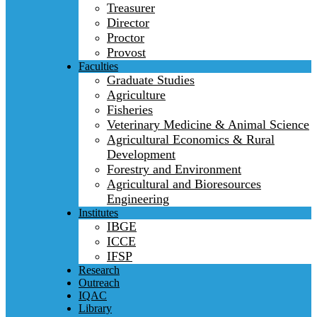
Treasurer
Director
Proctor
Provost
Faculties
Graduate Studies
Agriculture
Fisheries
Veterinary Medicine & Animal Science
Agricultural Economics & Rural
Development
Forestry and Environment
Agricultural and Bioresources
Engineering
Institutes
IBGE
ICCE
IFSP
Research
Outreach
IQAC
Library