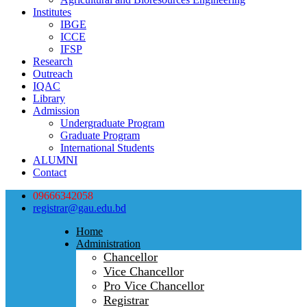
Institutes
IBGE
ICCE
IFSP
Research
Outreach
IQAC
Library
Admission
Undergraduate Program
Graduate Program
International Students
ALUMNI
Contact
09666342058
registrar@gau.edu.bd
Home
Administration
Chancellor
Vice Chancellor
Pro Vice Chancellor
Registrar