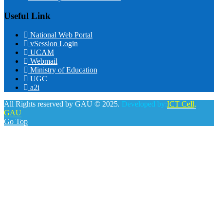
Useful Link
National Web Portal
vSession Login
UCAM
Webmail
Ministry of Education
UGC
a2i
All Rights reserved by GAU © 2025.
Developed by:
ICT Cell,
GAU
Go Top