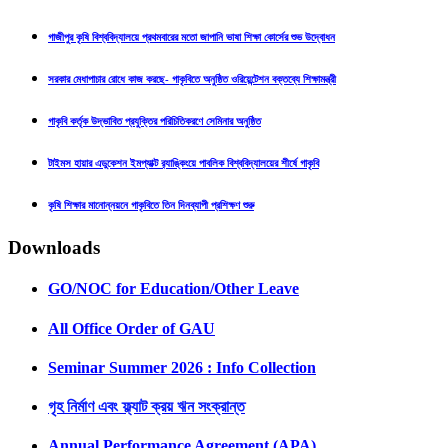
গাজীপুর কৃষি বিশ্ববিদ্যালয়ে প্রথমবারের মতো জাপানি ভাষা শিক্ষা কোর্সের শুভ উদ্বোধন
সরকার মেধাপাচার রোধে কাজ করছে- গাকৃবিতে অনুষ্ঠিত ওরিয়েন্টেশন বক্তব্যে শিক্ষামন্ত্রী
গাকৃবি কর্তৃক উদ্ভাবিত প্রযুক্তির পরিচিতিকরণে সেমিনার অনুষ্ঠিত
টাইমস হায়ার এডুকেশন ইমপ্যাক্ট র‍্যাঙ্কিংয়ে পাবলিক বিশ্ববিদ্যালয়ের শীর্ষে গাকৃবি
কৃষি শিক্ষার মানোন্নয়নে গাকৃবিতে তিন দিনব্যাপী প্রশিক্ষণ শুরু
Downloads
GO/NOC for Education/Other Leave
All Office Order of GAU
Seminar Summer 2026 : Info Collection
গৃহ নির্মাণ এবং ফ্ল্যাট ক্রয় ঋন সংক্রান্ত
Annual Performance Agreement (APA)