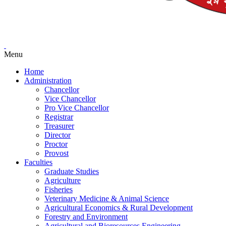
Menu
Home
Administration
Chancellor
Vice Chancellor
Pro Vice Chancellor
Registrar
Treasurer
Director
Proctor
Provost
Faculties
Graduate Studies
Agriculture
Fisheries
Veterinary Medicine & Animal Science
Agricultural Economics & Rural Development
Forestry and Environment
Agricultural and Bioresources Engineering