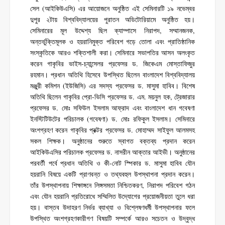
সেল (আইকিউএসি) এর আয়োজনে অনুষ্ঠিত এই সেমিনারটি ১৯ নভেম্বর
দুপুর ২টায় বিশ্ববিদ্যালয়ের পুরাতন অডিটোরিয়ামে অনুষ্ঠিত হয়।
সেমিনারের মূল উদ্দেশ্য ছিল ক্যাম্পাসে নিরাপদ, সম্মানজনক,
অন্তর্ভুক্তিমূলক ও হয়রানিমুক্ত পরিবেশ গড়ে তোলা এবং প্রাতিষ্ঠানিক
সংস্কৃতিকে আরও শক্তিশালী করা। সেমিনারে সভাপতির আসন অলংকৃত
করেন গাকৃবির ভাইস-চ্যান্সেলর প্রফেসর ড. জিকেএম মোস্তাফিজুর
রহমান। প্রধান অতিথি হিসেবে উপস্থিত ছিলেন বাংলাদেশ বিশ্ববিদ্যালয়
মঞ্জুরী কমিশন (ইউজিসি) এর সদস্য প্রফেসর ড. মাসুমা হাবিব। বিশেষ
অতিথি ছিলেন গাকৃবির প্রো-ভিসি প্রফেসর ড. এম. ময়নুল হক, ট্রেজারার
প্রফেসর ড. মোঃ সফিউল ইসলাম আফ্রাদ এবং বাংলাদেশ ধান গবেষণা
ইনস্টিটিউটের পরিচালক (গবেষণা) ড. মোঃ রফিকুল ইসলাম। সেমিনারে
অংশগ্রহণ করেন গাকৃবির প্রক্টর প্রফেসর ড. মোহাম্মদ সাইফুল আলমসহ
সকল শিক্ষক। অনুষ্ঠানের শুরুতে স্বাগত বক্তব্য প্রদান করেন
আইকিউএসির পরিচালক প্রফেসর ড. নাসরীন আক্তার আইভী। অনুষ্ঠানের
পরবর্তী পর্বে প্রধান অতিথি ও কী-নোট স্পিকার ড. মাসুমা হাবিব যৌন
হয়রানি বিষয়ে একটি প্রাণবন্ত ও তথ্যবহুল উপস্থাপনা প্রদান করেন।
তাঁর উপস্থাপনায় শিক্ষাঙ্গনে লিঙ্গসমতা নিশ্চিতকরণ, নিরাপদ পরিবেশ গঠন
এবং যৌন হয়রানি প্রতিরোধে সম্মিলিত উদ্যোগের প্রয়োজনীয়তা তুলে ধরা
হয়। বাস্তব উদাহরণ নির্ভর ব্যাখ্যা ও বিশ্লেষণধর্মী উপস্থাপনার ফলে
উপস্থিত অংশগ্রহণকারীগণ বিষয়টি সম্পর্কে আরও সচেতন ও উদ্বুদ্ধ