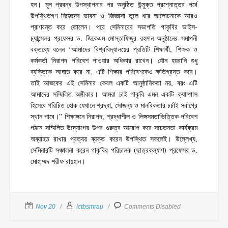
হন। মূল প্রবন্ধ উপস্থাপনার পর অনুষ্ঠিত উন্মুক্ত প্রশ্নোত্তর পর্বে
উপস্থিতগণ নিজেদের ভাবনা ও জিজ্ঞাসা তুলে ধরে আলোচনাকে আরও
প্রাণবন্ত করে তোলেন। পরে সেমিনারের সভাপতি গাকৃবির ভাইস-
চ্যান্সেলর প্রফেসর ড. জিকেএম মোস্তাফিজুর রহমান অনুষ্ঠানের সমাপনী
বক্তব্যে বলেন “আমাদের বিশ্ববিদ্যালয়ের প্রতিটি শিক্ষার্থী, শিক্ষক ও
কর্মকর্তা নিরাপদ পরিবেশ পাওয়ার অধিকার রাখেন। যৌন হয়রানি শুধু
ব্যক্তিকে আঘাত করে না, এটি শিক্ষার পরিবেশকেও ক্ষতিগ্রস্ত করে।
তাই আজকের এই সেমিনার কেবল একটি আনুষ্ঠানিকতা নয়, বরং এটি
আমাদের সম্মিলিত অঙ্গীকার। আমরা চাই গাকৃবি এমন একটি ক্যাম্পাস
হিসেবে পরিচিত হোক যেখানে শ্রদ্ধা, সৌজন্য ও মানবিকতার চর্চাই সর্বাগ্রে
স্থান পাবে।” শিক্ষাঙ্গনে নিরাপদ, শ্রদ্ধাশীল ও লিঙ্গসমতাভিত্তিক পরিবেশ
গঠনে সম্মিলিত উদ্যোগের উপর গুরুত্ব আরোপ করে সচেতনতা কার্যক্রম
অব্যাহত রাখার প্রত্যয় ব্যক্ত করেন উপস্থিত সকলেই। উল্লেখ্য,
সেমিনারটি সঞ্চালনা করেন গাকৃবির পরিচালক (ছাত্রকল্যাণ) প্রফেসর ড.
মোহাম্মদ শরীফ রায়হান।
Nov 20
ictbsmrau
Comments Disabled