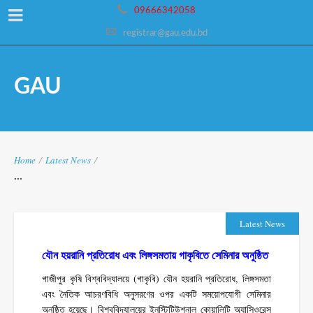
09666342058
registrar@gau.edu.bd
GAU
Home
/
Latest News
/
...
Latest News
যৌন হয়রানি প্রতিরোধ এবং লিঙ্গসমতায় গাকৃবিতে সেমিনার অনুষ্ঠিত
গাজীপুর কৃষি বিশ্ববিদ্যালয়ে (গাকৃবি) যৌন হয়রানি প্রতিরোধ, লিঙ্গসমতা
এবং নৈতিক আচরণবিধি অনুসরণের ওপর একটি সময়োপযোগী সেমিনার
অনুষ্ঠিত হয়েছে। বিশ্ববিদ্যালয়ের ইনস্টিটিউশনাল কোয়ালিটি অ্যাসিওরেন্স