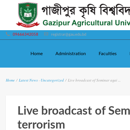
09666342058
registrar@gau.edu.bd
Home
Administration
Faculties
Home
/
Latest News
-
Uncategorized
/
Live broadcast of Seminar agai ...
Live broadcast of Sem
terrorism