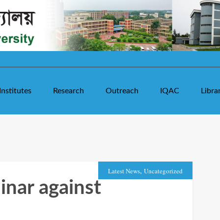
Institutes
Research
Outreach
IQAC
Libra
,
Latest News
Uncategorized
inar against