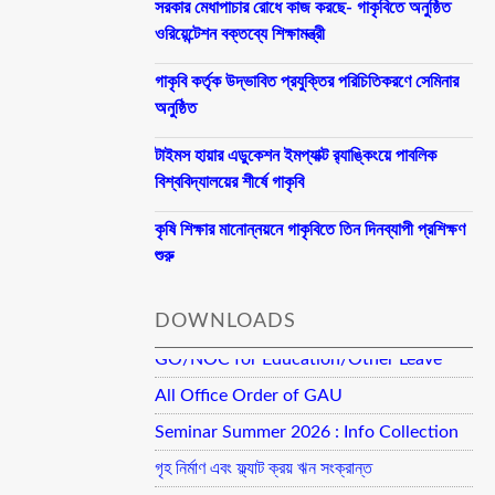
সরকার মেধাপাচার রোধে কাজ করছে- গাকৃবিতে অনুষ্ঠিত
ওরিয়েন্টেশন বক্তব্যে শিক্ষামন্ত্রী
গাকৃবি কর্তৃক উদ্ভাবিত প্রযুক্তির পরিচিতিকরণে সেমিনার
অনুষ্ঠিত
টাইমস হায়ার এডুকেশন ইমপ্যাক্ট র‍্যাঙ্কিংয়ে পাবলিক
বিশ্ববিদ্যালয়ের শীর্ষে গাকৃবি
কৃষি শিক্ষার মানোন্নয়নে গাকৃবিতে তিন দিনব্যাপী প্রশিক্ষণ
শুরু
DOWNLOADS
GO/NOC for Education/Other Leave
All Office Order of GAU
Seminar Summer 2026 : Info Collection
গৃহ নির্মাণ এবং ফ্ল্যাট ক্রয় ঋন সংক্রান্ত