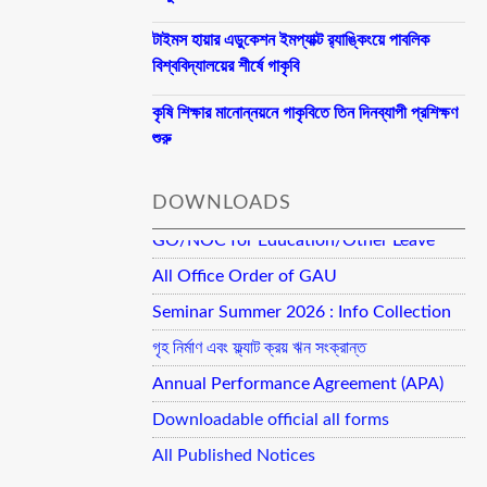
টাইমস হায়ার এডুকেশন ইমপ্যাক্ট র‍্যাঙ্কিংয়ে পাবলিক
বিশ্ববিদ্যালয়ের শীর্ষে গাকৃবি
কৃষি শিক্ষার মানোন্নয়নে গাকৃবিতে তিন দিনব্যাপী প্রশিক্ষণ
শুরু
DOWNLOADS
GO/NOC for Education/Other Leave
All Office Order of GAU
Seminar Summer 2026 : Info Collection
গৃহ নির্মাণ এবং ফ্ল্যাট ক্রয় ঋন সংক্রান্ত
Annual Performance Agreement (APA)
Downloadable official all forms
All Published Notices