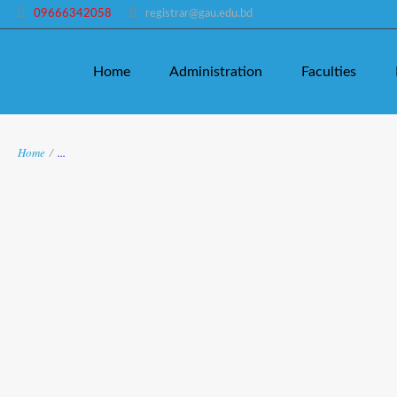
09666342058
registrar@gau.edu.bd
Home
Administration
Faculties
Home
/
...