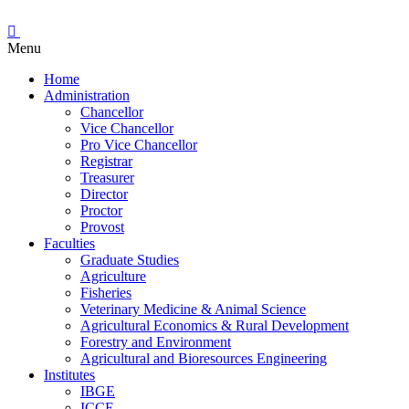
Menu
Home
Administration
Chancellor
Vice Chancellor
Pro Vice Chancellor
Registrar
Treasurer
Director
Proctor
Provost
Faculties
Graduate Studies
Agriculture
Fisheries
Veterinary Medicine & Animal Science
Agricultural Economics & Rural Development
Forestry and Environment
Agricultural and Bioresources Engineering
Institutes
IBGE
ICCE