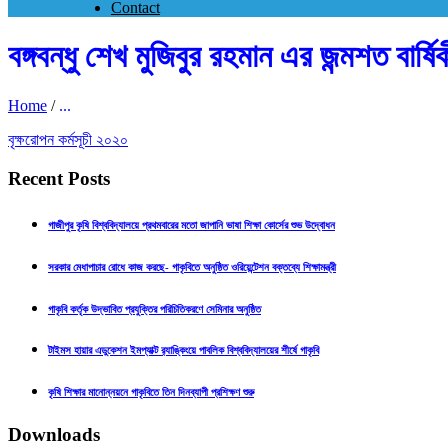
Contact
বঙ্গবন্ধু শেখ মুজিবুর রহমান এর জন্মশত বা
Home
/
...
বৃক্ষরোপন কর্মসূচী ২০২০
Recent Posts
গাজীপুর কৃষি বিশ্ববিদ্যালয়ে প্রথমবারের মতো জাপানি ভাষা শিক্ষা কোর্সের শুভ উদ্বোধন
সরকার মেধাপাচার রোধে কাজ করছে- গাকৃবিতে অনুষ্ঠিত ওরিয়েন্টেশন বক্তব্যে শিক্ষামন্ত্রী
গাকৃবি কর্তৃক উদ্ভাবিত প্রযুক্তির পরিচিতিকরণে সেমিনার অনুষ্ঠিত
টাইমস হায়ার এডুকেশন ইমপ্যাক্ট র‍্যাঙ্কিংয়ে পাবলিক বিশ্ববিদ্যালয়ের শীর্ষে গাকৃবি
কৃষি শিক্ষার মানোন্নয়নে গাকৃবিতে তিন দিনব্যাপী প্রশিক্ষণ শুরু
Downloads