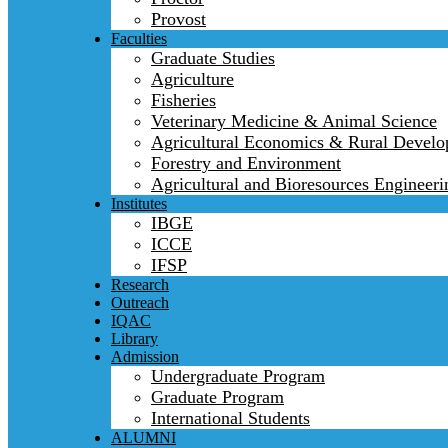
Provost
Faculties
Graduate Studies
Agriculture
Fisheries
Veterinary Medicine & Animal Science
Agricultural Economics & Rural Devel
Forestry and Environment
Agricultural and Bioresources Engineeri
Institutes
IBGE
ICCE
IFSP
Research
Outreach
IQAC
Library
Admission
Undergraduate Program
Graduate Program
International Students
ALUMNI