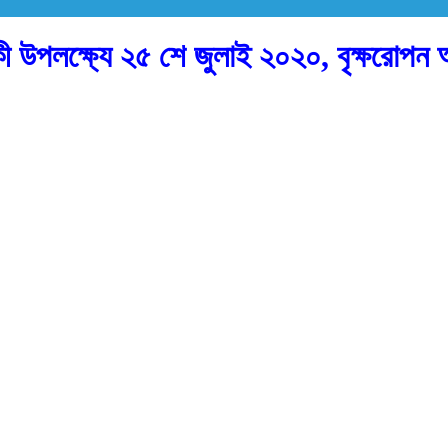
র্ষিকী উপলক্ষ্যে ২৫ শে জুলাই ২০২০, বৃক্ষরো