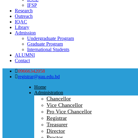
IFSP
Research
Outreach
IQAC
Library
Admission
Undergraduate Program
Graduate Program
International Students
ALUMNI
Contact
09666342058
registrar@gau.edu.bd
Home
Administration
Chancellor
Vice Chancellor
Pro Vice Chancellor
Registrar
Treasurer
Director
Proctor