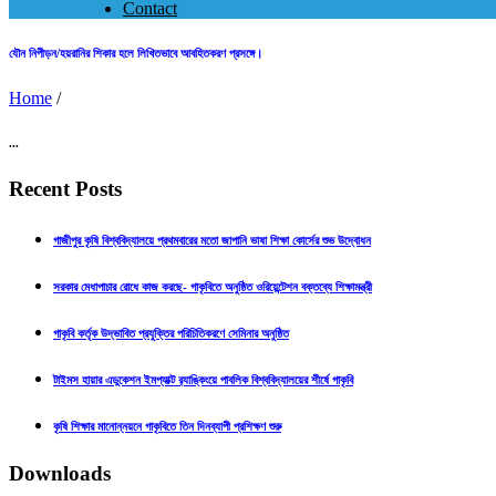
Contact
যৌন নিপীড়ন/হয়রানির শিকার হলে লিখিতভাবে আবহিতকরণ প্রসঙ্গে।
Home
/
...
Recent Posts
গাজীপুর কৃষি বিশ্ববিদ্যালয়ে প্রথমবারের মতো জাপানি ভাষা শিক্ষা কোর্সের শুভ উদ্বোধন
সরকার মেধাপাচার রোধে কাজ করছে- গাকৃবিতে অনুষ্ঠিত ওরিয়েন্টেশন বক্তব্যে শিক্ষামন্ত্রী
গাকৃবি কর্তৃক উদ্ভাবিত প্রযুক্তির পরিচিতিকরণে সেমিনার অনুষ্ঠিত
টাইমস হায়ার এডুকেশন ইমপ্যাক্ট র‍্যাঙ্কিংয়ে পাবলিক বিশ্ববিদ্যালয়ের শীর্ষে গাকৃবি
কৃষি শিক্ষার মানোন্নয়নে গাকৃবিতে তিন দিনব্যাপী প্রশিক্ষণ শুরু
Downloads