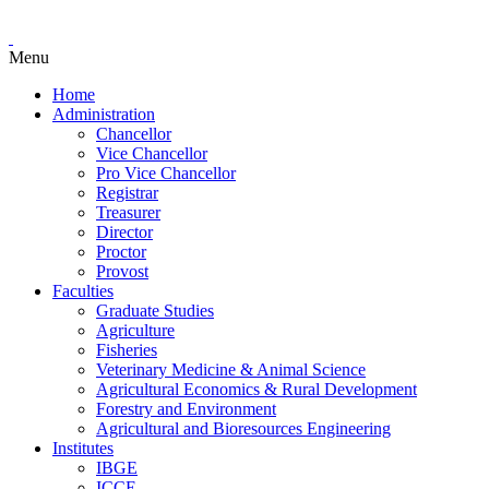
Menu
Home
Administration
Chancellor
Vice Chancellor
Pro Vice Chancellor
Registrar
Treasurer
Director
Proctor
Provost
Faculties
Graduate Studies
Agriculture
Fisheries
Veterinary Medicine & Animal Science
Agricultural Economics & Rural Development
Forestry and Environment
Agricultural and Bioresources Engineering
Institutes
IBGE
ICCE