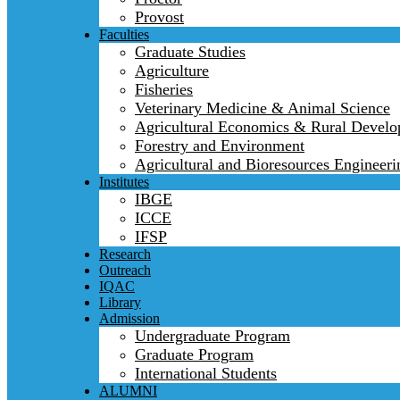
Provost
Faculties
Graduate Studies
Agriculture
Fisheries
Veterinary Medicine & Animal Science
Agricultural Economics & Rural Devel
Forestry and Environment
Agricultural and Bioresources Engineeri
Institutes
IBGE
ICCE
IFSP
Research
Outreach
IQAC
Library
Admission
Undergraduate Program
Graduate Program
International Students
ALUMNI