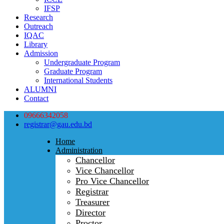
IFSP
Research
Outreach
IQAC
Library
Admission
Undergraduate Program
Graduate Program
International Students
ALUMNI
Contact
09666342058
registrar@gau.edu.bd
Home
Administration
Chancellor
Vice Chancellor
Pro Vice Chancellor
Registrar
Treasurer
Director
Proctor