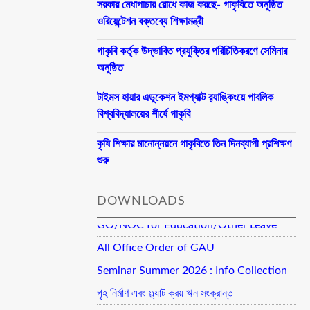
সরকার মেধাপাচার রোধে কাজ করছে- গাকৃবিতে অনুষ্ঠিত
ওরিয়েন্টেশন বক্তব্যে শিক্ষামন্ত্রী
গাকৃবি কর্তৃক উদ্ভাবিত প্রযুক্তির পরিচিতিকরণে সেমিনার
অনুষ্ঠিত
টাইমস হায়ার এডুকেশন ইমপ্যাক্ট র‍্যাঙ্কিংয়ে পাবলিক
বিশ্ববিদ্যালয়ের শীর্ষে গাকৃবি
কৃষি শিক্ষার মানোন্নয়নে গাকৃবিতে তিন দিনব্যাপী প্রশিক্ষণ
শুরু
DOWNLOADS
GO/NOC for Education/Other Leave
All Office Order of GAU
Seminar Summer 2026 : Info Collection
গৃহ নির্মাণ এবং ফ্ল্যাট ক্রয় ঋন সংক্রান্ত