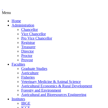
Menu
Home
Administration
Chancellor
Vice Chancellor
Pro Vice Chancellor
Registrar
Treasurer
Director
Proctor
Provost
Faculties
Graduate Studies
Agriculture
Fisheries
Veterinary Medicine & Animal Science
Agricultural Economics & Rural Development
Forestry and Environment
Agricultural and Bioresources Engineering
Institutes
IBGE
ICCE