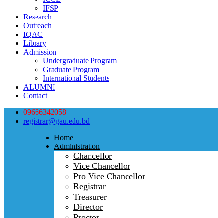
IFSP
Research
Outreach
IQAC
Library
Admission
Undergraduate Program
Graduate Program
International Students
ALUMNI
Contact
09666342058
registrar@gau.edu.bd
Home
Administration
Chancellor
Vice Chancellor
Pro Vice Chancellor
Registrar
Treasurer
Director
Proctor