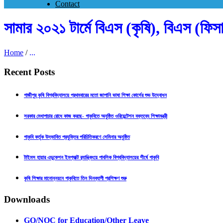
Contact
সামার ২০২১ টার্মে বিএস (কৃষি), বিএস (ফিসা
Home
/
...
Recent Posts
গাজীপুর কৃষি বিশ্ববিদ্যালয়ে প্রথমবারের মতো জাপানি ভাষা শিক্ষা কোর্সের শুভ উদ্বোধন
সরকার মেধাপাচার রোধে কাজ করছে- গাকৃবিতে অনুষ্ঠিত ওরিয়েন্টেশন বক্তব্যে শিক্ষামন্ত্রী
গাকৃবি কর্তৃক উদ্ভাবিত প্রযুক্তির পরিচিতিকরণে সেমিনার অনুষ্ঠিত
টাইমস হায়ার এডুকেশন ইমপ্যাক্ট র‍্যাঙ্কিংয়ে পাবলিক বিশ্ববিদ্যালয়ের শীর্ষে গাকৃবি
কৃষি শিক্ষার মানোন্নয়নে গাকৃবিতে তিন দিনব্যাপী প্রশিক্ষণ শুরু
Downloads
GO/NOC for Education/Other Leave