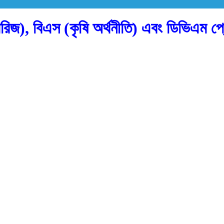
রিজ), বিএস (কৃষি অর্থনীতি) এবং ডিভিএম প্র