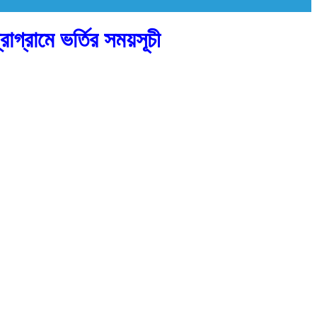
োগ্রামে ভর্তির সময়সূচী