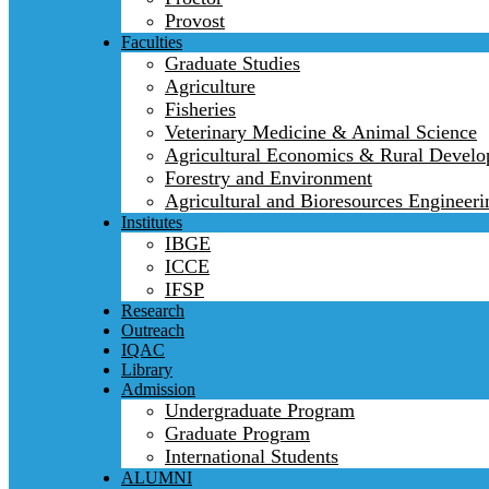
Provost
Faculties
Graduate Studies
Agriculture
Fisheries
Veterinary Medicine & Animal Science
Agricultural Economics & Rural Devel
Forestry and Environment
Agricultural and Bioresources Engineeri
Institutes
IBGE
ICCE
IFSP
Research
Outreach
IQAC
Library
Admission
Undergraduate Program
Graduate Program
International Students
ALUMNI