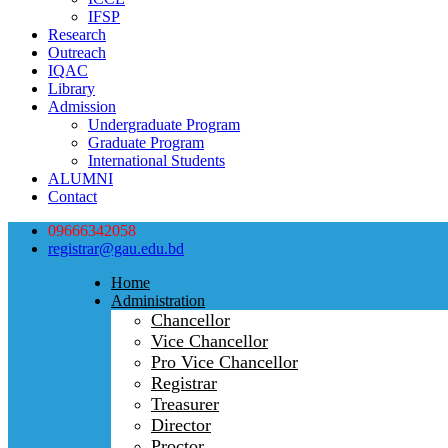
IFSP
Research
Outreach
IQAC
Library
Admission
Undergraduate Program
Graduate Program
International Students
ALUMNI
Contact
09666342058
registrar@gau.edu.bd
Home
Administration
Chancellor
Vice Chancellor
Pro Vice Chancellor
Registrar
Treasurer
Director
Proctor