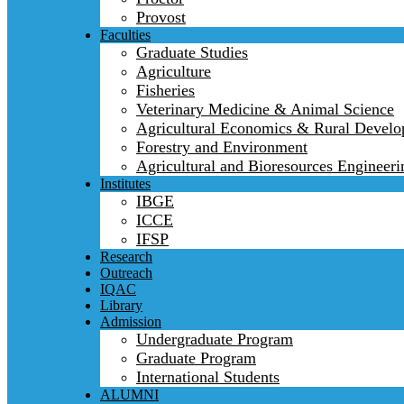
Provost
Faculties
Graduate Studies
Agriculture
Fisheries
Veterinary Medicine & Animal Science
Agricultural Economics & Rural Devel
Forestry and Environment
Agricultural and Bioresources Engineeri
Institutes
IBGE
ICCE
IFSP
Research
Outreach
IQAC
Library
Admission
Undergraduate Program
Graduate Program
International Students
ALUMNI