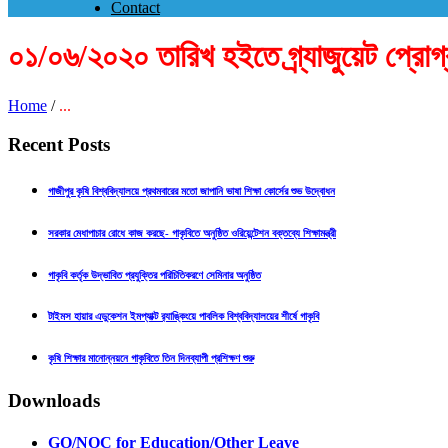
Contact
০১/০৬/২০২০ তারিখ হইতে গ্র্যাজুয়েট প্রোগ্র
Home
/
...
Recent Posts
গাজীপুর কৃষি বিশ্ববিদ্যালয়ে প্রথমবারের মতো জাপানি ভাষা শিক্ষা কোর্সের শুভ উদ্বোধন
সরকার মেধাপাচার রোধে কাজ করছে- গাকৃবিতে অনুষ্ঠিত ওরিয়েন্টেশন বক্তব্যে শিক্ষামন্ত্রী
গাকৃবি কর্তৃক উদ্ভাবিত প্রযুক্তির পরিচিতিকরণে সেমিনার অনুষ্ঠিত
টাইমস হায়ার এডুকেশন ইমপ্যাক্ট র‍্যাঙ্কিংয়ে পাবলিক বিশ্ববিদ্যালয়ের শীর্ষে গাকৃবি
কৃষি শিক্ষার মানোন্নয়নে গাকৃবিতে তিন দিনব্যাপী প্রশিক্ষণ শুরু
Downloads
GO/NOC for Education/Other Leave