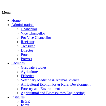
Menu
Home
Administration
Chancellor
Vice Chancellor
Pro Vice Chancellor
Registrar
Treasurer
Director
Proctor
Provost
Faculties
Graduate Studies
Agriculture
Fisheries
Veterinary Medicine & Animal Science
Agricultural Economics & Rural Development
Forestry and Environment
Agricultural and Bioresources Engineering
Institutes
IBGE
ICCE