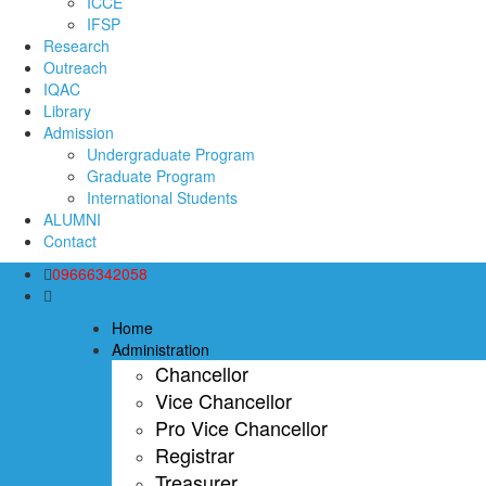
ICCE
IFSP
Research
Outreach
IQAC
Library
Admission
Undergraduate Program
Graduate Program
International Students
ALUMNI
Contact
09666342058
registrar@gau.edu.bd
Home
Administration
Chancellor
Vice Chancellor
Pro Vice Chancellor
Registrar
Treasurer