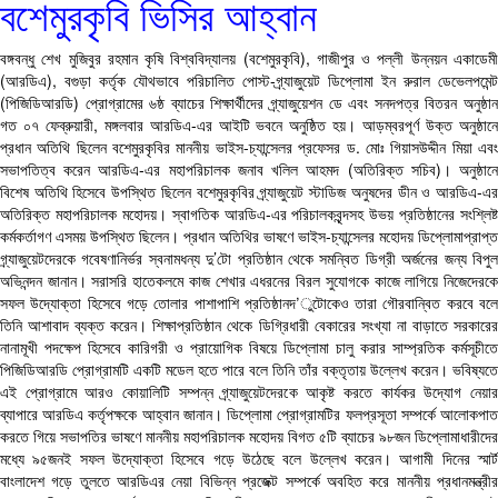
বশেমুরকৃবি ভিসির আহ্বান
বঙ্গবন্ধু শেখ মুজিবুর রহমান কৃষি বিশ্ববিদ্যালয় (বশেমুরকৃবি), গাজীপুর ও পল্লী উন্নয়ন একাডেমী
(আরডিএ), বগুড়া কর্তৃক যৌথভাবে পরিচালিত পোস্ট-গ্র্যাজুয়েট ডিপ্লোমা ইন রুরাল ডেভেলপমেন্ট
(পিজিডিআরডি) প্রোগ্রামের ৬ষ্ঠ ব্যাচের শিক্ষার্থীদের গ্র্যাজুয়েশন ডে এবং সনদপত্র বিতরন অনুষ্ঠান
গত ০৭ ফেব্রুয়ারী, মঙ্গলবার আরডিএ-এর আইটি ভবনে অনুষ্ঠিত হয়। আড়ম্বরপূর্ণ উক্ত অনুষ্ঠানে
প্রধান অতিথি ছিলেন বশেমুরকৃবির মাননীয় ভাইস-চ্যান্সেলর প্রফেসর ড. মোঃ গিয়াসউদ্দীন মিয়া এবং
সভাপতিত্ব করেন আরডিএ-এর মহাপরিচালক জনাব খলিল আহমদ (অতিরিক্ত সচিব)। অনুষ্ঠানে
বিশেষ অতিথি হিসেবে উপস্থিত ছিলেন বশেমুরকৃবির গ্র্যাজুয়েট স্টাডিজ অনুষদের ডীন ও আরডিএ-এর
অতিরিক্ত মহাপরিচালক মহোদয়। স্বাগতিক আরডিএ-এর পরিচালকবৃন্দসহ উভয় প্রতিষ্ঠানের সংশ্লিষ্ট
কর্মকর্তাগণ এসময় উপস্থিত ছিলেন। প্রধান অতিথির ভাষণে ভাইস-চ্যান্সেলর মহোদয় ডিপ্লোমাপ্রাপ্ত
গ্র্যাজুয়েটদেরকে গবেষণানির্ভর স্বনামধন্য দু’টো প্রতিষ্ঠান থেকে সমন্বিত ডিগ্রী অর্জনের জন্য বিপুল
অভিনন্দন জানান। সরাসরি হাতেকলমে কাজ শেখার এধরনের বিরল সুযোগকে কাজে লাগিয়ে নিজেদেরকে
সফল উদ্যোক্তা হিসেবে গড়ে তোলার পাশাপাশি প্রতিষ্ঠানদ’ুটোকেও তারা গৌরবান্বিত করবে বলে
তিনি আশাবাদ ব্যক্ত করেন। শিক্ষাপ্রতিষ্ঠান থেকে ডিগ্রিধারী বেকারের সংখ্যা না বাড়াতে সরকারের
নানামূখী পদক্ষেপ হিসেবে কারিগরী ও প্রায়োগিক বিষয়ে ডিপ্লোমা চালু করার সাম্প্রতিক কর্মসূচীতে
পিজিডিআরডি প্রোগ্রামটি একটি মডেল হতে পারে বলে তিনি তাঁর বক্তৃতায় উল্লেখ করেন। ভবিষ্যতে
এই প্রোগ্রামে আরও কোয়ালিটি সম্পন্ন গ্র্যাজুয়েটদেরকে আকৃষ্ট করতে কার্যকর উদ্যোগ নেয়ার
ব্যাপারে আরডিএ কর্তৃপক্ষকে আহ্বান জানান। ডিপ্লোমা প্রোগ্রামটির ফলপ্রসূতা সম্পর্কে আলোকপাত
করতে গিয়ে সভাপতির ভাষণে মাননীয় মহাপরিচালক মহোদয় বিগত ৫টি ব্যাচের ৯৮জন ডিপ্লোমাধারীদের
মধ্যে ৯৫জনই সফল উদ্যোক্তা হিসেবে গড়ে উঠেছে বলে উল্লেখ করেন। আগামী দিনের স্মার্ট
বাংলাদেশ গড়ে তুলতে আরডিএর নেয়া বিভিন্ন প্রজেক্ট সম্পর্কে অবহিত করে মাননীয় প্রধানমন্ত্রীর