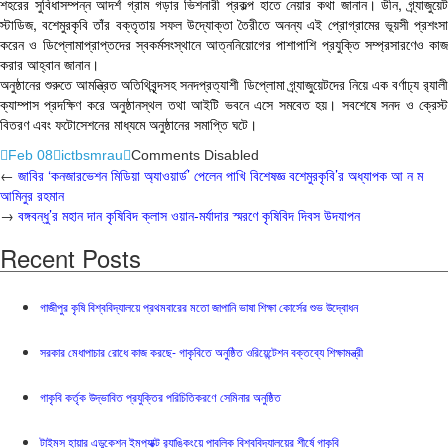
শহরের সুবিধাসম্পন্ন আদর্শ গ্রাম গড়ার ভিশনারী প্রকল্প হাতে নেয়ার কথা জানান। ডীন, গ্র্যাজুয়েট
স্টাডিজ, বশেমুরকৃবি তাঁর বক্তৃতায় সফল উদ্যোক্তা তৈরীতে অনন্য এই প্রোগ্রামের ভূয়সী প্রশংসা
করেন ও ডিপ্লোমাপ্রাপ্তদের স্বকর্মসংস্থানে আত্ননিয়োগের পাশাপাশি প্রযুক্তি সম্প্রসারণেও কাজ
করার আহ্বান জানান।
অনুষ্ঠানের শুরুতে আমন্ত্রিত অতিথিবৃন্দসহ সনদপ্রত্যাশী ডিপ্লোমা গ্র্যাজুয়েটদের নিয়ে এক বর্ণাঢ্য র‌্যালী
ক্যাম্পাস প্রদক্ষিণ করে অনুষ্ঠানস্থল তথা আইটি ভবনে এসে সমবেত হয়। সবশেষে সনদ ও ক্রেস্ট
বিতরণ এবং ফটোসেশনের মাধ্যমে অনুষ্ঠানের সমাপ্তি ঘটে।
Feb 08
ictbsmrau
Comments Disabled
←
জাবির ‘কনজারভেশন মিডিয়া অ্যাওয়ার্ড’ পেলেন পাখি বিশেষজ্ঞ বশেমুরকৃবি’র অধ্যাপক আ ন ম
আমিনুর রহমান
→
বঙ্গবন্ধু’র মহান দান কৃষিবিদ ক্লাস ওয়ান-মর্যাদার স্মরণে কৃষিবিদ দিবস উদযাপন
Recent Posts
গাজীপুর কৃষি বিশ্ববিদ্যালয়ে প্রথমবারের মতো জাপানি ভাষা শিক্ষা কোর্সের শুভ উদ্বোধন
সরকার মেধাপাচার রোধে কাজ করছে- গাকৃবিতে অনুষ্ঠিত ওরিয়েন্টেশন বক্তব্যে শিক্ষামন্ত্রী
গাকৃবি কর্তৃক উদ্ভাবিত প্রযুক্তির পরিচিতিকরণে সেমিনার অনুষ্ঠিত
টাইমস হায়ার এডুকেশন ইমপ্যাক্ট র‍্যাঙ্কিংয়ে পাবলিক বিশ্ববিদ্যালয়ের শীর্ষে গাকৃবি