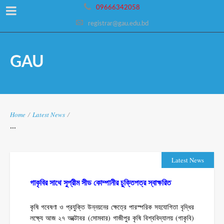
09666342058
registrar@gau.edu.bd
GAU
Home
/
Latest News
/
...
Latest News
গাকৃবির সাথে সুপ্রীম সীড কোম্পানীর চুক্তিপত্র স্বাক্ষরিত
কৃষি গবেষণা ও প্রযুক্তি উন্নয়নের ক্ষেত্রে পারস্পরিক সহযোগিতা বৃদ্ধির
লক্ষ্যে আজ ২৭ অক্টোবর (সোমবার) গাজীপুর কৃষি বিশ্ববিদ্যালয় (গাকৃবি)