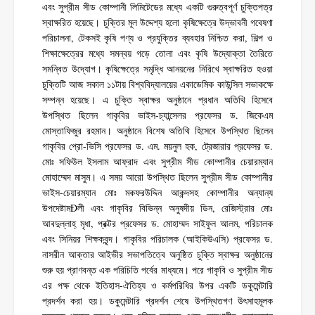
এবং সুপ্রীম সীড কোম্পানী লিমিটেডের মধ্যে একটি গুরুত্বপূর্ণ চুক্তিপত্র
স্বাক্ষরিত হয়েছে। চুক্তির মূল উদ্দেশ্য হলো কৃষিক্ষেত্রে উদ্ভাবনী গবেষণা
পরিচালনা, টেকসই কৃষি পণ্য ও প্রযুক্তির ব্যবহার নিশ্চিত করা, শিল্প ও
শিক্ষাক্ষেত্রের মধ্যে সমন্বয় গড়ে তোলা এবং কৃষি উদ্যোক্তা তৈরিতে
সমন্বিত উদ্যোগ। কৃষিক্ষেত্রে সমৃদ্ধি আনয়নের নিরিখে স্বাক্ষরিত হওয়া
চুক্তিটি আজ সকাল ১১টায় বিশ্ববিদ্যালয়ের একাডেমিক কাউন্সিল সভাকক্ষে
সম্পন্ন হয়েছে। এ চুক্তি স্বাক্ষর অনুষ্ঠানে প্রধান অতিথি হিসেবে
উপস্থিত ছিলেন গাকৃবির ভাইস-চ্যান্সেলর প্রফেসর ড. জিকেএম
মোস্তাফিজুর রহমান। অনুষ্ঠানে বিশেষ অতিথি হিসেবে উপস্থিত ছিলেন
গাকৃবির প্রো-ভিসি প্রফেসর ড. এম. ময়নুল হক, ট্রেজারার প্রফেসর ড.
মোঃ সফিউল ইসলাম আফ্রাদ এবং সুপ্রীম সীড কোম্পানীর চেয়ারম্যান
মোহাম্মেদ মাসুম। এ সময় আরো উপস্থিত ছিলেন সুপ্রীম সীড কোম্পানীর
ভাইস-চেয়ারম্যান মোঃ মকফরউদ্দিন আকন্দসহ কোম্পানীর অন্যান্য
উপদেষ্টামÐলী এবং গাকৃবির বিভিন্ন অনুষদীয় ডিন, রেজিস্ট্রার মোঃ
আবদুল্লাহ্ মৃধা, প্রক্টর প্রফেসর ড. মোহাম্মদ সাইফুল আলম, পরিচালক
এবং সিনিয়র শিক্ষকবৃন্দ। গাকৃবির পরিচালক (আইকিউএসি) প্রফেসর ড.
নাসরীন আক্তার আইভীর সভাপতিত্বে অনুষ্ঠিত চুক্তি স্বাক্ষর অনুষ্ঠানের
শুরু হয় প্রাণবন্ত এক পরিচিতি পর্বের মাধ্যমে। পরে গাকৃবি ও সুপ্রীম সীড
এর পক্ষ থেকে ইতিহাস-ঐতিহ্য ও কর্মপরিধির উপর একটি ডকুমেন্টারি
প্রদর্শন করা হয়। ডকুমেন্টারি প্রদর্শন শেষে উপস্থিতগণ উৎসাহমূলক