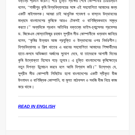
বক্তব্য প্রদান করেন। পরে চুক্তি স্বাক্ষর শেষে কোম্পানীর চেয়ারম্যান
বলেন, “গাজীপুর কৃষি বিশ্ববিদ্যালয়ের সঙ্গে এই সহযোগিতা আমাদের জন্য
একটি মাইলফলক। আমরা চাই আধুনিক গবেষণা ও বাস্তব উদ্ভাবনের
মাধ্যমে বাংলাদেশের কৃষিকে আরও টেকসই ও বাণিজ্যিকভাবে সমৃদ্ধ
করতে।” অন্যদিকে প্রধান অতিথির বক্তব্যে ভাইস-চ্যান্সেলর প্রফেসর
ড. জিকেএম মোস্তাফিজুর রহমান সুপ্রীম সীড কোম্পানীকে ধন্যবাদ জানিয়ে
বলেন, “কৃষির উন্নয়ন আজ প্রযুক্তি ও উদ্ভাবনের ওপর নির্ভরশীল।
বিশ্ববিদ্যালয় ও শিল্প খাতের এ ধরনের সহযোগিতা আমাদের শিক্ষার্থীদের
হাতে-কলমে অভিজ্ঞতা অর্জনের সুযোগ দেবে, যা তাদেরকে আগামী দিনের
কৃষি উদ্যোক্তা হিসেবে গড়ে তুলবে। এ চুক্তি বাংলাদেশের কৃষিক্ষেত্রে
নতুন দিগন্ত উন্মোচন করবে বলে আমি বিশ্বাস করি।” উল্লেখ্য যে,
সুপ্রীম সীড কোম্পানী লিমিটেড হলো বাংলাদেশের একটি স্বীকৃত বীজ
উৎপাদন ও বাণিজ্যিক কোম্পানি, যা মূলত মাঠফসল ও সবজি বীজ নিয়ে কাজ
করে থাকে।
READ IN ENGLISH